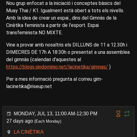
Nou grup enfocat a la iniciació i conceptes bàsics del
Muay Thai / K1. Igualment està obert a tots els nivells.
Amb la idea de crear un espai , dins del Gimnàs de la
Cinètika feminista a partir de l'esport. Espai
transfeminista NO MIXTE.
Vine a provar amb nosaltris els DILLUNS de 11 a 12.30h i
DIMECRES DE 17h A 18:30h o presentat a una assemblea
del gimnàs (calendari d'aquestes al
https://blogs.sindominio.net/lacinetika/gimnas/
)
Per a mes informació pregunta al correu gim-
lacinetika@riseup.net
MONDAY, JUL 13, 11:00 AM-12:30 PM
27 days ago
(Each Monday)
LA CINÈTIKA