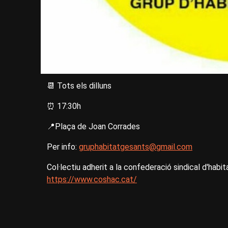
📆 Tots els dilluns
⏰ 17:30h
📍Plaça de Joan Corrades
Per info:
gruphabitatgesants@gmail.com
Col·lectiu adherit a la confederació sindical d'hab
https://www.coshac.cat/