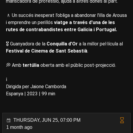
mariscadora de professió, ajuda a altres dones al part.
🚶 Un succés inesperat l’obliga a abandonar l'illa de Arousa
i emprendre un perillós
viatge a través d'una de les
rutes de contrabandistes entre Galícia i Portugal.
🎖️ Guanyadora de la
Conquilla d’Or
a la millor pel·lícula al
Festival de Cinema de Sant Sebastià
.
💭 Amb
tertúlia
oberta amb el públic post-projecció.
ℹ️
Dirigida per Jaione Camborda
Espanya | 2023 | 99 min
THURSDAY, JUN 25, 07:00 PM
1 month ago