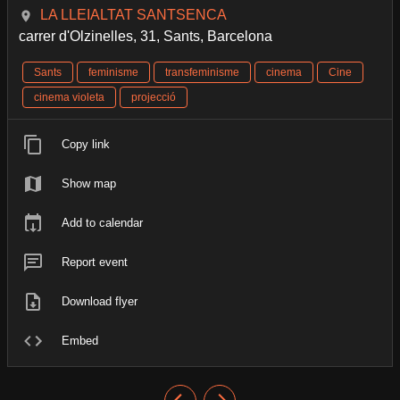
LA LLEIALTAT SANTSENCA
carrer d'Olzinelles, 31, Sants, Barcelona
Sants
feminisme
transfeminisme
cinema
Cine
cinema violeta
projecció
Copy link
Show map
Add to calendar
Report event
Download flyer
Embed