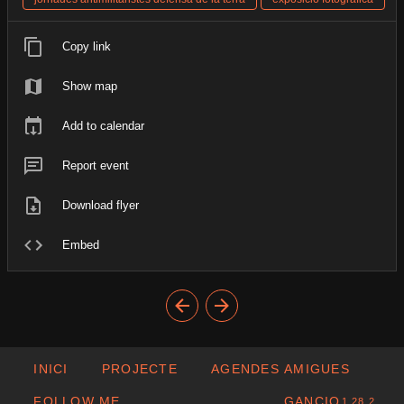
Copy link
Show map
Add to calendar
Report event
Download flyer
Embed
INICI
PROJECTE
AGENDES AMIGUES
FOLLOW ME
GANCIO
1.28.2