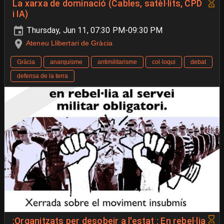
La xarxa de dominació (Cables, satèl·lits, CPD
i IA)
Thursday, Jun 11, 07:30 PM-09:30 PM
Ateneu Llibertari de Gràcia
Gràcia
anarquisme
antimilitarisme
col·loqui
debat
defensa de la terra
:Organitzats per desobeir a l'estat : En rebel·lia