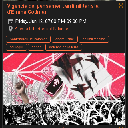
Vigència del pensament antimilitarista
d'Emma Godman
Friday, Jun 12, 07:00 PM-09:00 PM
Ateneu Llibertari del Palomar
SantAndreuDelPalomar
anarquisme
antimilitarisme
col·loqui
debat
defensa de la terra