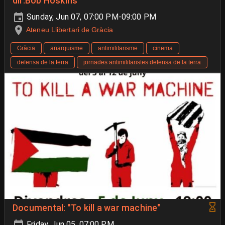
dir.Bob Hoskins
Sunday, Jun 07, 07:00 PM-09:00 PM
Ateneu Llibertari de Gràcia
Gràcia
anarquisme
antimilitarisme
cinema
defensa de la terra
jornades antimilitaristes defensa de la terra
Documental: "To kill a war machine"
Friday, Jun 05, 07:00 PM