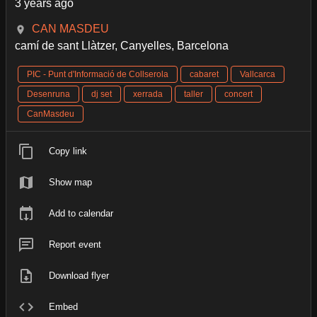
3 years ago
CAN MASDEU
camí de sant Llàtzer, Canyelles, Barcelona
PIC - Punt d'Informació de Collserola
cabaret
Vallcarca
Desenruna
dj set
xerrada
taller
concert
CanMasdeu
Copy link
Show map
Add to calendar
Report event
Download flyer
Embed