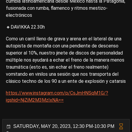
cumbia latinoamericana desde México hasta la Patagonia,
fusionada con rumba, flamenco y ritmos mestizo-
electrónicos
🔸DAVIKKA 22.30h
Como un carril lleno de grava y arena en el lateral de una
autopista de montaña con una pendiente de descenso
superior al 10%, nuestro jinete de discos de personalidad
múltiple nos ayudará a echar el freno de la manera menos
traumática (esto es, sin echar el freno realmente)
vomitando en vinilos una sesión que nos transporta del
clásico techno de los 90 a un ente de explosión y catarsis
https://www.instagram.com/p/CsJmHNSqM1G/?
igshid=NjZiM2M3MzIxNA==
SATURDAY, MAY 20, 2023, 12:30 PM-10:30 PM