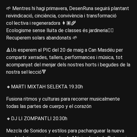
🌱 Mentres hi hagi primavera, DesenRuna seguirá plantant
reivindicació, cinciència, convivència i transformació
col·lectiva i regeneradora 👩🏽‍🌾
Ecologisme sense lluita de classes és jardineria✊🏽
Recuperem solars abandonats 🌱
🔺Us esperem al PIC del 20 de maig a Can Masdéu per
compartir xerrades, tallers, performances i música, tot
acompanyat del menjar dels nostres horts i begudes de la
nostra sel·lecció🔻
🔸MARTI MIXTAH SELEKTA 19.30h
Fusiona ritmos y culturas para recorrer musicalmente
todas las partes de cuerpo y el corazón
🔸DJ LI ZOMPANTLI 20.30h
Mezcla de Sonidos y estilos para pachanguear la nueva