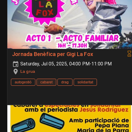
Jornada Benèfica per Gigi La Fox
Saturday, Jul 05, 2025, 04:00 PM-11:00 PM
La grua
autogestió
cabaret
drag
solidaritat