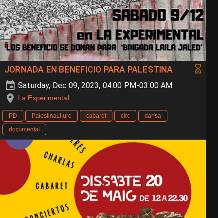
JORNADA EN BENEFICIO PARA PALESTINA
Saturday, Dec 09, 2023, 04:00 PM-03:00 AM
La Experimental
PD
PalestinaLliure
cabaret
circ
dansa
documental