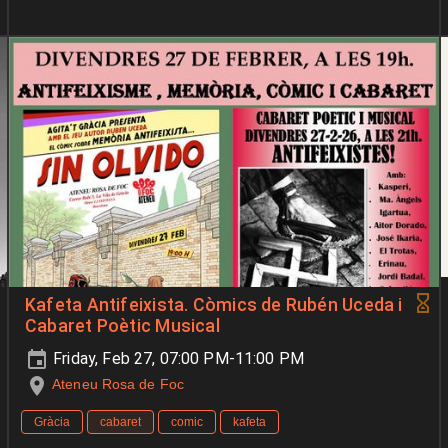
Kafeta Antifeixista. Còmics de Rubén Uceda i
Cabaret Poètic Musical
Friday, Feb 27, 07:00 PM-11:00 PM
Ateneu Rosa de Foc
Gràcia
cabaret
comic
kafeta