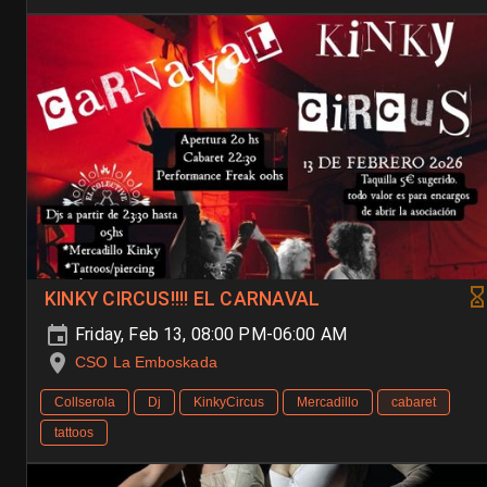
KINKY CIRCUS!!!! EL CARNAVAL
Friday, Feb 13, 08:00 PM-06:00 AM
CSO La Emboskada
Collserola
Dj
KinkyCircus
Mercadillo
cabaret
tattoos