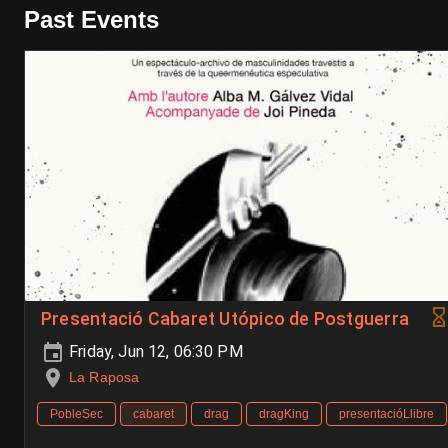
Past Events
Presentació Cabaret Utópico de Postguerra
Friday, Jun 12, 06:30 PM
La Raposa
PobleSec
cabaret
drag
dragKing
presentacióLlibre