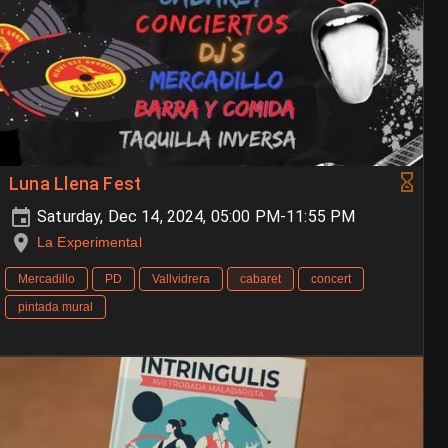
Luna Llena Fest
Saturday, Dec 14, 2024, 05:00 PM-11:55 PM
La Experimental
Mercadillo
PD
Vallvidrera
cabaret
concert
pintada mural