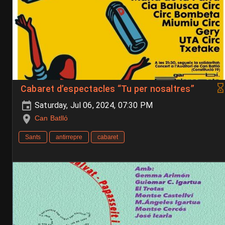
Cabaret d’espectacles “Tu per nosaltres”
Saturday, Jul 06, 2024, 07:30 PM
Can Batlló
Sants
antirrepre
cabaret