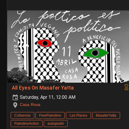
All Eyes On Masafer Yatta
Saturday, Apr 11, 12:00 AM
Casa Rosa
Collserola
FreePalestine
Les Planes
MasaferYatta
PalestineAction
autogestió