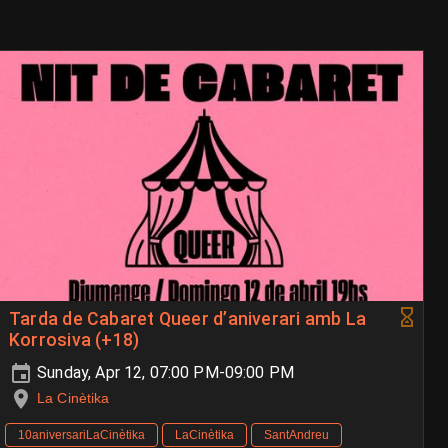
Tarda de Cabaret Queer d’aniverari amb La
Korrosiva (+18)
Sunday, Apr 12, 07:00 PM-09:00 PM
La Cinètika
10aniversariLaCinètika
LaCinètika
SantAndreu