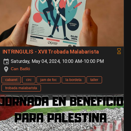
INTRINGULIS - XVII Trobada Malabarista
Saturday, May 04, 2024, 10:00 AM-10:00 PM
Can Batlló
cabaret
circ
jam de foc
la bordeta
taller
trobada malabarista