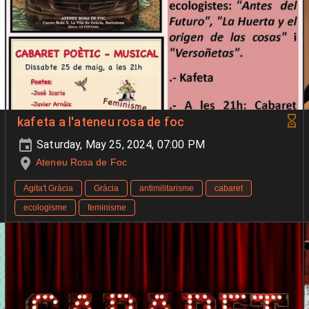
kafeta a l'ateneu rosa de foc
Saturday, May 25, 2024, 07:00 PM
Ateneu Rosa de Foc
Agita't Gràcia
Gràcia
antimilitarisme
cabaret
ecologisme
feminisme