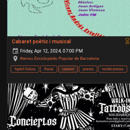
Cabaret poètic i musical
Friday, Apr 12, 2024, 07:00 PM
Ateneu Enciclopèdic Popular de Barcelona
Agita't Gràcia
Raval
cabaret
poesia
recital poesia