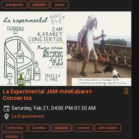
autogestió
cabaret
queer
La Experimental JAM-miniKabaret-
Conciertos
Saturday, Feb 21, 04:00 PM-01:30 AM
La Experimental
Collserola
Cumbia
cabaret
concert
jam sesion
sabado