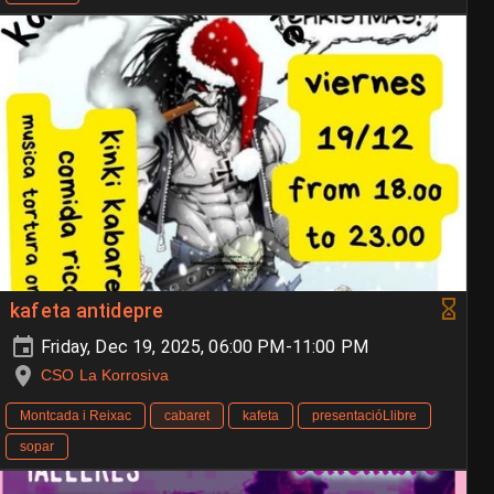
kafeta antidepre
Friday, Dec 19, 2025, 06:00 PM-11:00 PM
CSO La Korrosiva
Montcada i Reixac
cabaret
kafeta
presentacióLlibre
sopar