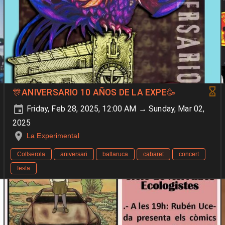
🎊ANIVERSARIO 10 AÑOS DE LA EXPE🥳
Friday, Feb 28, 2025, 12:00 AM → Sunday, Mar 02,
2025
La Experimental
Collserola
aniversari
ballaruca
cabaret
concert
festa