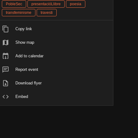
PobleSec
presentacióLlibre
poesia
transfeminisme
travesti
Copy link
Show map
Add to calendar
Report event
Download flyer
Embed