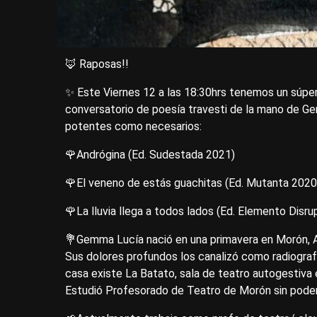
🦊 Raposas!!
✨ Este Viernes 12 a las 18:30hrs tenemos un súpe
conversatorio de poesía travesti de la mano de Gem
potentes como necesarios:
🌹Andrógina (Ed. Sudestada 2021)
🌹El veneno de estás guachitas (Ed. Mutanta 2020
🌹La lluvia llega a todos lados (Ed. Elemento Disru
💐Gemma Lucía nació en una primavera en Morón, Arg.
Sus dolores profundos los canalizó como radiografía
casa existe La Batato, sala de teatro autogestiva 
Estudió Profesorado de Teatro de Morón sin poder 