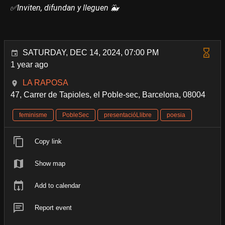
✅Inviten, difundan y lleguen 🐳
SATURDAY, DEC 14, 2024, 07:00 PM
1 year ago
LA RAPOSA
47, Carrer de Tapioles, el Poble-sec, Barcelona, 08004
feminisme
PobleSec
presentacióLlibre
poesia
Copy link
Show map
Add to calendar
Report event