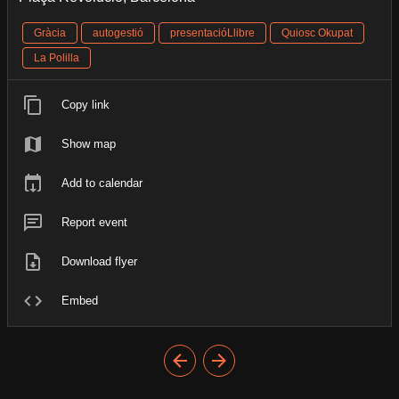
Gràcia
autogestió
presentacióLlibre
Quiosc Okupat
La Polilla
Copy link
Show map
Add to calendar
Report event
Download flyer
Embed