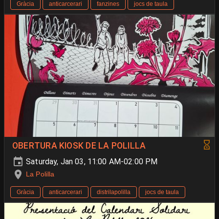
Gràcia
anticarcerari
fanzines
jocs de taula
OBERTURA KIOSK DE LA POLILLA
Saturday, Jan 03, 11:00 AM-02:00 PM
La Polilla
Gràcia
anticarcerari
distrilapolilla
jocs de taula