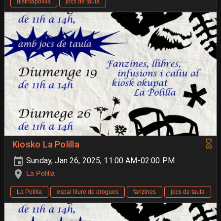
distrilapolilla
jocs de taula
Kiosko La Polilla
Sunday, Jan 26, 2025, 11:00 AM-02:00 PM
La Polilla
La Polilla
espai lliure de drogues
fanzines
jocs de taula