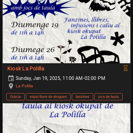
Kiosk La Polilla
Sunday, Jan 19, 2025, 11:00 AM-02:00 PM
La Polilla
Gràcia
espai lliure de drogues
fanzines
jocs de taula