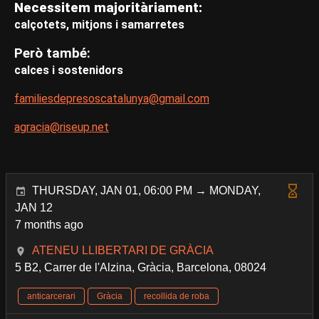
Necessitem majoritàriament:
calçotets, mitjons i samarretes
Però també:
calces i sostenidors
familiesdepresoscatalunya@gmail.com
agracia@riseup.net
THURSDAY, JAN 01, 06:00 PM → MONDAY,
JAN 12
7 months ago
ATENEU LLIBERTARI DE GRÀCIA
5 B2, Carrer de l'Alzina, Gràcia, Barcelona, 08024
anticarcerari
Gràcia
recollida de roba