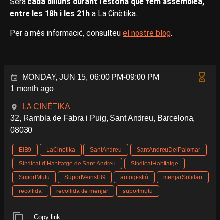
Serà
cada dilluns durant l’estona que fem assemblea,
entre les 18h i les 21h
a La Cinètika.
Per a més informació, consulteu
el nostre blog
.
MONDAY, JUN 15, 06:00 PM-09:00 PM
1 month ago
LA CINÈTIKA
32, Rambla de Fabra i Puig, Sant Andreu, Barcelona,
08030
ElB9
LaCinètika
SantAndreu
SantAndreuDelPalomar
Sindicat d’Habitatge de Sant Andreu
SindicatHabitatge
SuportMutu
SuportVeïnsIB9
autogestió
menjarSolidari
recollida
recollida de menjar
suportmutu
Copy link