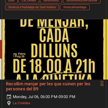
ElB9
LaCinètika
SantAndreu
SantAndreuDelPalomar
Sindicat d’Habitatge de Sant Andreu
SindicatHabitatge
Recollim menjar per les que cuinen per les
persones del B9
Monday, Jul 06, 06:00 PM-09:00 PM
La Cinètika