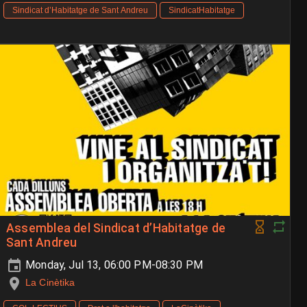
Sindicat d’Habitatge de Sant Andreu
SindicatHabitatge
Assemblea del Sindicat d’Habitatge de
Sant Andreu
Monday, Jul 13, 06:00 PM-08:30 PM
La Cinètika