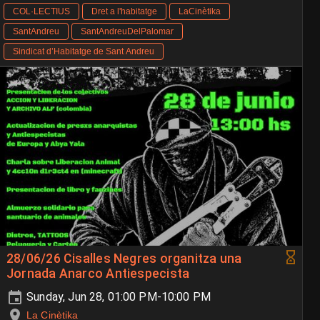
COL·LECTIUS
Dret a l'habitatge
LaCinètika
SantAndreu
SantAndreuDelPalomar
Sindicat d’Habitatge de Sant Andreu
28/06/26 Cisalles Negres organitza una
Jornada Anarco Antiespecista
Sunday, Jun 28, 01:00 PM-10:00 PM
La Cinètika