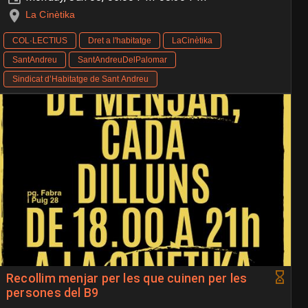
La Cinètika
COL·LECTIUS
Dret a l'habitatge
LaCinètika
SantAndreu
SantAndreuDelPalomar
Sindicat d’Habitatge de Sant Andreu
Recollim menjar per les que cuinen per les
persones del B9