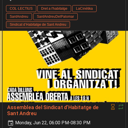
COL·LECTIUS
Dret a l'habitatge
LaCinètika
SantAndreu
SantAndreuDelPalomar
Sindicat d’Habitatge de Sant Andreu
Assemblea del Sindicat d’Habitatge de
Sant Andreu
Monday, Jun 22, 06:00 PM-08:30 PM