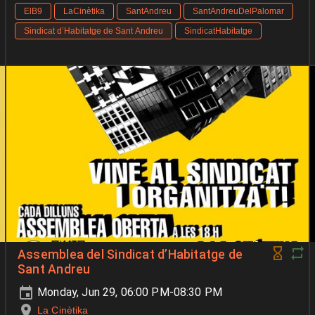
ElB9
LaCinètika
SantAndreu
SantAndreuDelPalomar
Sindicat d’Habitatge de Sant Andreu
SindicatHabitatge
Assemblea del Sindicat d’Habitatge de
Sant Andreu
Monday, Jun 29, 06:00 PM-08:30 PM
La Cinètika