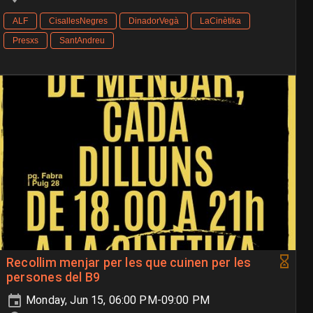
ALF
CisallesNegres
DinadorVegà
LaCinètika
Presxs
SantAndreu
Recollim menjar per les que cuinen per les
persones del B9
Monday, Jun 15, 06:00 PM-09:00 PM