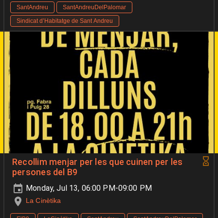
SantAndreu
SantAndreuDelPalomar
Sindicat d’Habitatge de Sant Andreu
Recollim menjar per les que cuinen per les
persones del B9
Monday, Jul 13, 06:00 PM-09:00 PM
La Cinètika