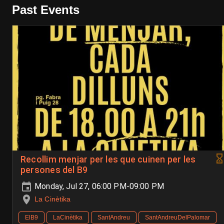
Past Events
Recollim menjar per les que cuinen per les
persones del B9
Monday, Jul 27, 06:00 PM-09:00 PM
La Cinètika
ElB9
LaCinètika
SantAndreu
SantAndreuDelPalomar