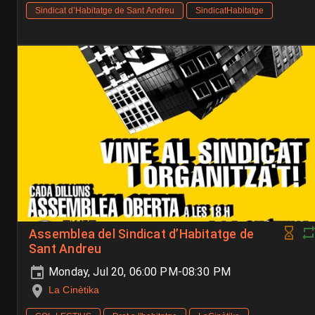
Sindicat d’Habitatge de Sant Andreu
SindicatHabitatge
Assemblea del Sindicat d’Habitatge de
Sant Andreu
Monday, Jul 20, 06:00 PM-08:30 PM
La Cinètika