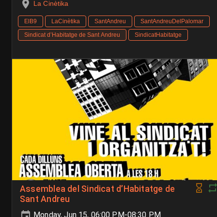
La Cinètika
ElB9
LaCinètika
SantAndreu
SantAndreuDelPalomar
Sindicat d’Habitatge de Sant Andreu
SindicatHabitatge
Assemblea del Sindicat d’Habitatge de
Sant Andreu
Monday, Jun 15, 06:00 PM-08:30 PM