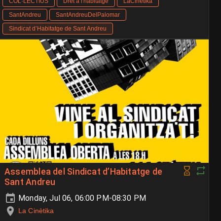
COL·LECTIUS
Dret a l'habitatge
LaCinètika
SantAndreu
SantAndreuDelPalomar
Sindicat d’Habitatge de Sant Andreu
Assemblea del Sindicat d’Habitatge de
Sant Andreu
Monday, Jul 06, 06:00 PM-08:30 PM
La Cinètika