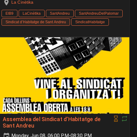
La Cinètika
ElB9
LaCinètika
SantAndreu
SantAndreuDelPalomar
Sindicat d’Habitatge de Sant Andreu
SindicatHabitatge
Assemblea del Sindicat d’Habitatge de
Sant Andreu
Monday, Jun 08, 06:00 PM-08:30 PM