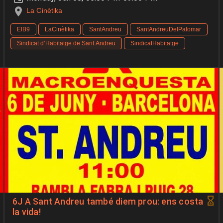
La Cinètika
ElB9
LaCinètika
SantAndreu
SantAndreuDelPalomar
Sindicat d’Habitatge de Sant Andreu
SindicatHabitatge
6J A Sant Andreu també diem prou: ens costa
la vida!