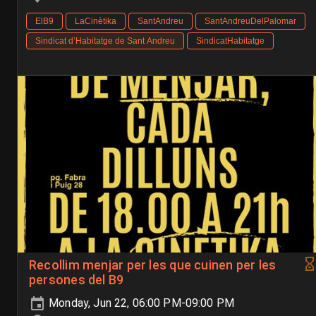
ElB9
LaCinètika
SantAndreu
SantAndreuDelPalomar
Sindicat d’Habitatge de Sant Andreu
SindicatHabitatge
Recollim menjar per les que cuinen per les
persones del B9
Monday, Jun 22, 06:00 PM-09:00 PM