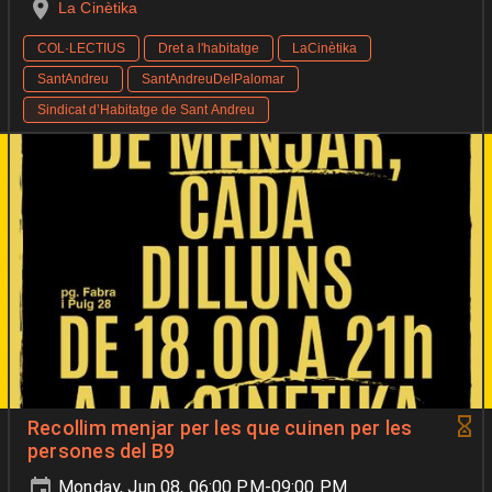
La Cinètika
COL·LECTIUS
Dret a l'habitatge
LaCinètika
SantAndreu
SantAndreuDelPalomar
Sindicat d’Habitatge de Sant Andreu
Recollim menjar per les que cuinen per les
persones del B9
Monday, Jun 08, 06:00 PM-09:00 PM