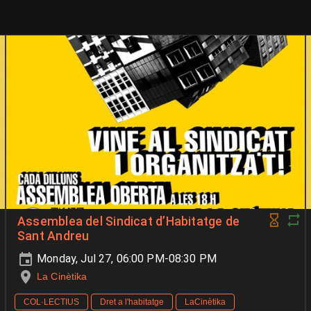
Assemblea del Sindicat d’Habitatge de
Sant Andreu
Monday, Jul 27, 06:00 PM-08:30 PM
La Cinètika
COL·LECTIUS
Dret a l'habitatge
LaCinètika