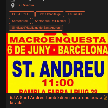
La Cinètika
COL·LECTIUS
Dret a l'habitatge
LaCinètika
SantAndreu
SantAndreuDelPalomar
Sindicat d’Habitatge de Sant Andreu
6J A Sant Andreu també diem prou: ens costa
la vida!