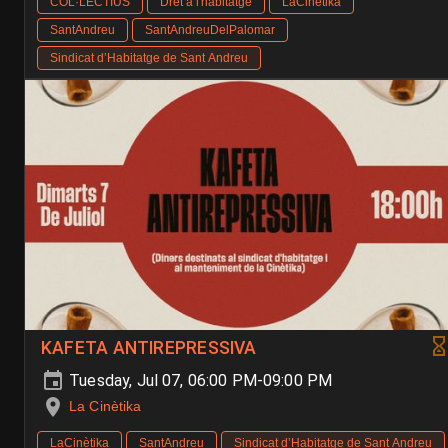
COL·LECTIUS
Dret a l'habitatge
LaCinètika
SantAndreu
SantAndreuDelPalomar
Sindicat d’Habitatge de Sant Andreu
KAFETA ANTIREPRESSIVA
Tuesday, Jul 07, 06:00 PM-09:00 PM
La Cinètika
LaCinètika
SantAndreu
Sindicat d’Habitatge de Sant Andreu