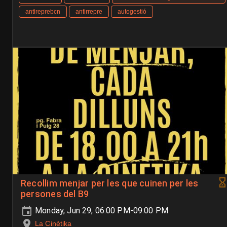
antireprebcn
antirrepre
autogestió
Recollim menjar per les que cuinen per les
persones del B9
Monday, Jun 29, 06:00 PM-09:00 PM
La Cinètika