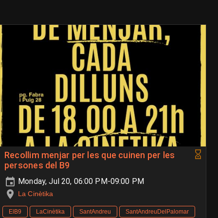
Recollim menjar per les que cuinen per les
persones del B9
Monday, Jul 20, 06:00 PM-09:00 PM
La Cinètika
ElB9
LaCinètika
SantAndreu
SantAndreuDelPalomar