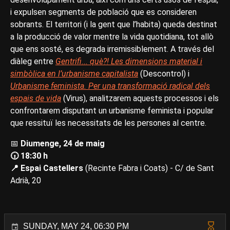
i expulsen segments de població que es consideren
sobrants. El territori (i la gent que l’habita) queda destinat
a la producció de valor mentre la vida quotidiana, tot allò
que ens sosté, es degrada irremissiblement. A través del
diàleg entre
Gentrifi... què?! Les dimensions material i
simbòlica en l’urbanisme capitalista
(Descontrol) i
Urbanisme feminista. Per una transformació radical dels
espais de vida
(Virus), analitzarem aquests processos i els
confrontarem disputant un urbanisme feminista i popular
que ressituï les necessitats de les persones al centre.
📅
Diumenge, 24 de maig
🕡 18:30 h
📍 Espai Castellers
(Recinte Fabra i Coats) - C/ de Sant
Adrià, 20
SUNDAY, MAY 24, 06:30 PM