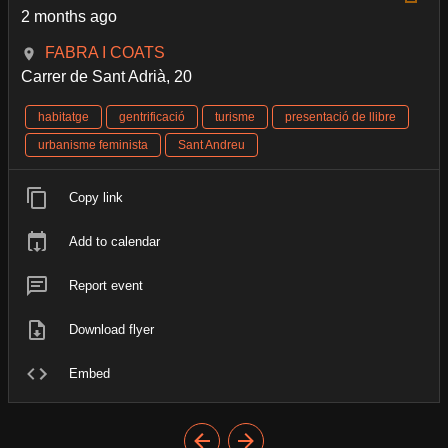
2 months ago
FABRA I COATS
Carrer de Sant Adrià, 20
habitatge
gentrificació
turisme
presentació de llibre
urbanisme feminista
Sant Andreu
Copy link
Add to calendar
Report event
Download flyer
Embed