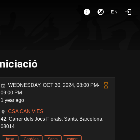
EN
Iniciació
WEDNESDAY, OCT 30, 2024, 08:00 PM-
09:00 PM
1 year ago
CSA CAN VIES
42, Carrer dels Jocs Florals, Sants, Barcelona,
08014
boxa
CanVies
Sants
esport