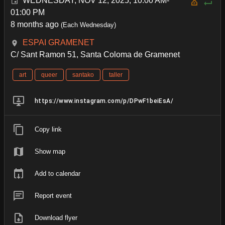
WEDNESDAY, NOV 12, 2025, 10:00 AM-
01:00 PM
8 months ago
(Each Wednesday)
ESPAI GRAMENET
C/ Sant Ramon 51, Santa Coloma de Gramenet
art
queer
santako
taller
https://www.instagram.com/p/DPwF1beiEsA/
Copy link
Show map
Add to calendar
Report event
Download flyer