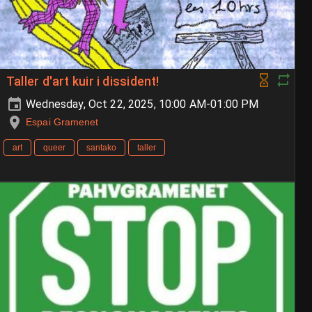
Taller d'art kuir i dissident!
Wednesday, Oct 22, 2025, 10:00 AM-01:00 PM
Espai Gramenet
art
queer
santako
taller