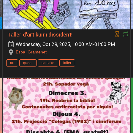
Taller d'art kuir i dissident!
Wednesday, Oct 29, 2025, 10:00 AM-01:00 PM
Espai Gramenet
art
queer
santako
taller