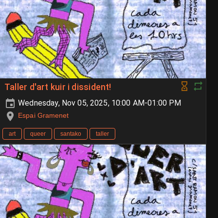
Taller d'art kuir i dissident!
Wednesday, Nov 05, 2025, 10:00 AM-01:00 PM
Espai Gramenet
art
queer
santako
taller