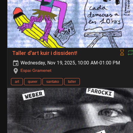
Taller d'art kuir i dissident!
Wednesday, Nov 19, 2025, 10:00 AM-01:00 PM
Espai Gramenet
art
queer
santako
taller