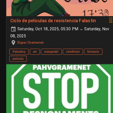
Ciclo de peliculas de resistencia Falastin
Saturday, Oct 18, 2025, 05:30 PM → Saturday, Nov
08, 2025
Espai Gramenet
Palestina
art
autogestió
cinefòrum
formacio
pelicula