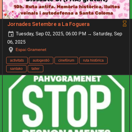
Jornades Setembre a La Foguera
Tuesday, Sep 02, 2025, 06:00 PM → Saturday, Sep
06, 2025
Espai Gramenet
activitats
autogestió
cinefòrum
ruta històrica
santako
taller