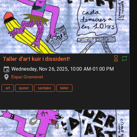
Taller d'art kuir i dissident!
Wednesday, Nov 26, 2025, 10:00 AM-01:00 PM
Espai Gramenet
art
queer
santako
taller