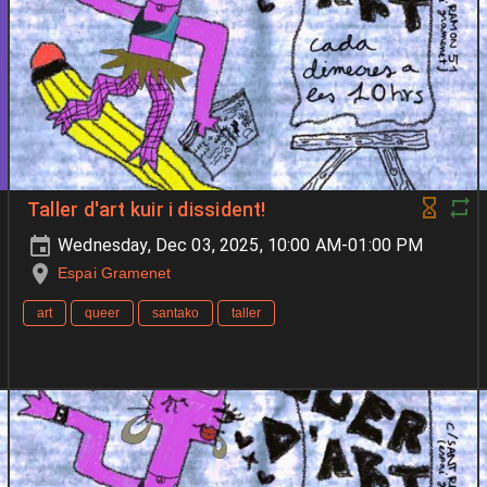
Taller d'art kuir i dissident!
Wednesday, Dec 03, 2025, 10:00 AM-01:00 PM
Espai Gramenet
art
queer
santako
taller