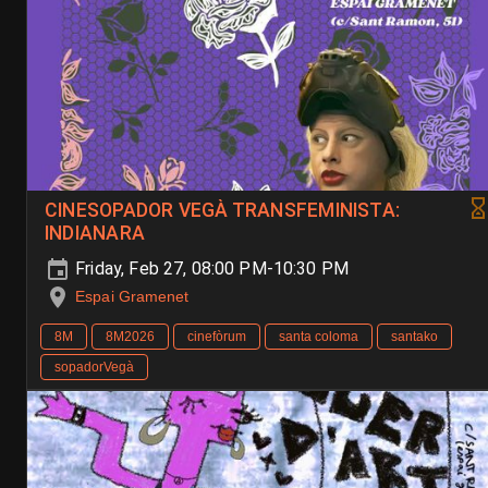
CINESOPADOR VEGÀ TRANSFEMINISTA:
INDIANARA
Friday, Feb 27, 08:00 PM-10:30 PM
Espai Gramenet
8M
8M2026
cinefòrum
santa coloma
santako
sopadorVegà