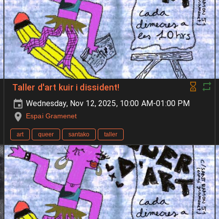
Taller d'art kuir i dissident!
Wednesday, Nov 12, 2025, 10:00 AM-01:00 PM
Espai Gramenet
art
queer
santako
taller