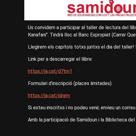
Us convidem a participar al taller de lectura del l
Kanafani". Tindrà lloc al Banc Expropiat (Carrer Quev
Llegirem els capítols totxs juntxs el dia del taller! 
Link per a descarregar el llibre:
https://ja.cat/d7tm1
Formulari d’inscripció (places limitades):
https://ja.cat/idrem
Si esteu inscritxs i no podeu venir, envieu un corre
Amb la participació de Samidoun i la Biblioteca de