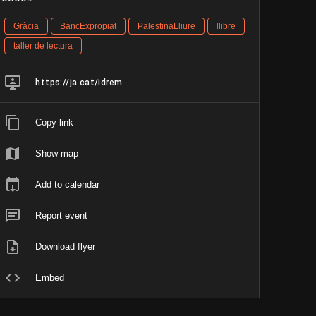
Gràcia
BancExpropiat
PalestinaLliure
llibre
taller de lectura
https://ja.cat/idrem
Copy link
Show map
Add to calendar
Report event
Download flyer
Embed