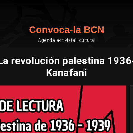
Convoca-la BCN
Agenda activista i cultural
: La revolución palestina 19
Kanafani