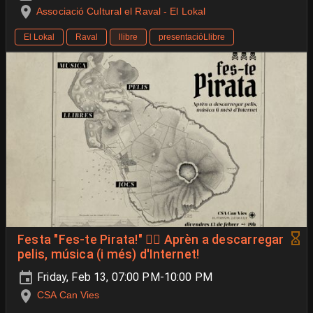
Associació Cultural el Raval - El Lokal
El Lokal
Raval
llibre
presentacióLlibre
Festa "Fes-te Pirata!" 🏴‍☠️ Aprèn a descarregar
pelis, música (i més) d'Internet!
Friday, Feb 13, 07:00 PM-10:00 PM
CSA Can Vies