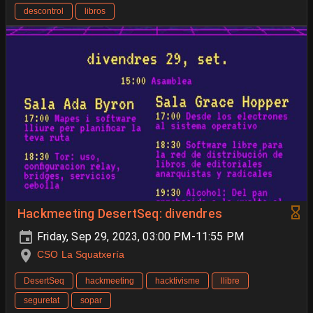
descontrol
libros
Hackmeeting DesertSeq: divendres
Friday, Sep 29, 2023, 03:00 PM-11:55 PM
CSO La Squatxería
DesertSeq
hackmeeting
hacktivisme
llibre
seguretat
sopar