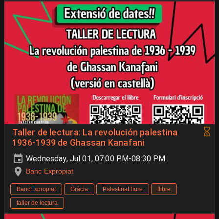
Taller de lectura: La revolución palestina
1936-1939 de Ghassan Kanafani
Wednesday, Jul 01, 07:00 PM-08:30 PM
Banc Expropiat
BancExpropiat
Gràcia
PalestinaLliure
llibre
taller de lectura