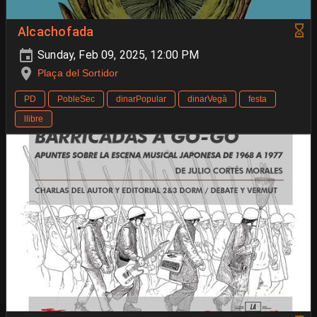
Alcachofada
Sunday, Feb 09, 2025, 12:00 PM
Plaça del Sortidor
PD
PobleSec
dinarPopular
dinarVegà
festa
llibre