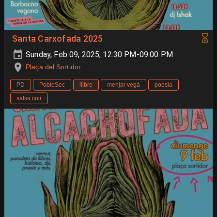
Santa Carxofada 2025
Sunday, Feb 09, 2025, 12:30 PM-09:00 PM
Plaça del Sortidor
PD
PobleSec
llibre
menjar vegà
poesia
salsa cuir