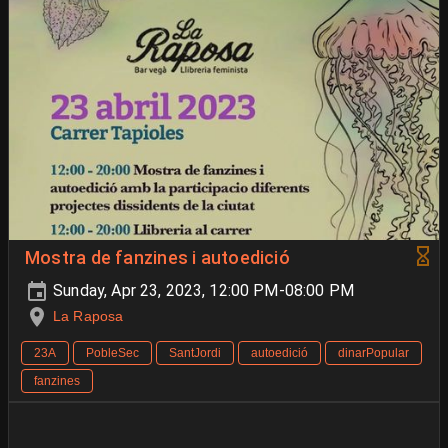
Mostra de fanzines i autoedició
Sunday, Apr 23, 2023, 12:00 PM-08:00 PM
La Raposa
23A
PobleSec
SantJordi
autoedició
dinarPopular
fanzines