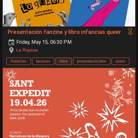
Presentación fanzine y libro infancias queer
Friday, May 15, 06:30 PM
La Raposa
PobleSec
fanzines
llibre
presentacióLlibre
queer