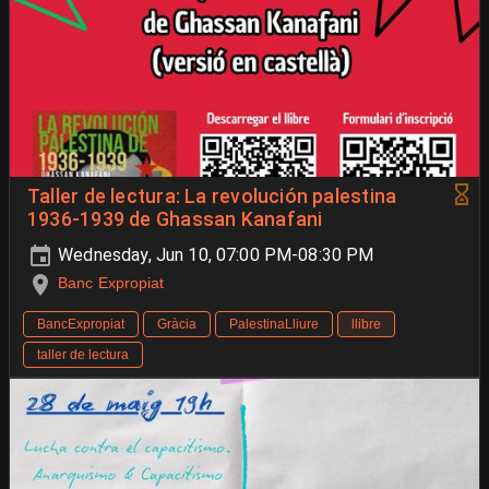
Taller de lectura: La revolución palestina
1936-1939 de Ghassan Kanafani
Wednesday, Jun 10, 07:00 PM-08:30 PM
Banc Expropiat
BancExpropiat
Gràcia
PalestinaLliure
llibre
taller de lectura