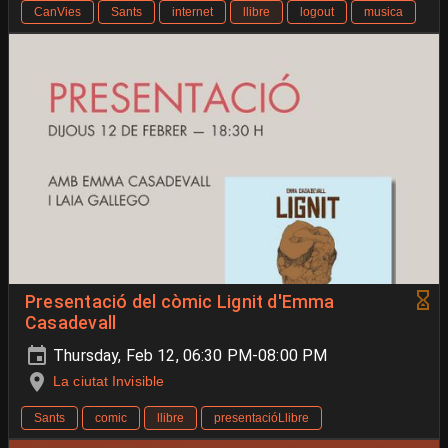
CanVies
Sants
internet
llibre
logout
musica
Presentació del còmic Lignit d'Emma
Casadevall
Thursday, Feb 12, 06:30 PM-08:00 PM
La ciutat Invisible
Sants
comic
llibre
presentacióLlibre