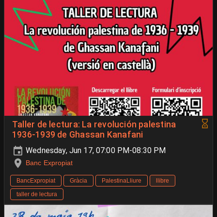
Taller de lectura: La revolución palestina
1936-1939 de Ghassan Kanafani
Wednesday, Jun 17, 07:00 PM-08:30 PM
Banc Expropiat
BancExpropiat
Gràcia
PalestinaLliure
llibre
taller de lectura