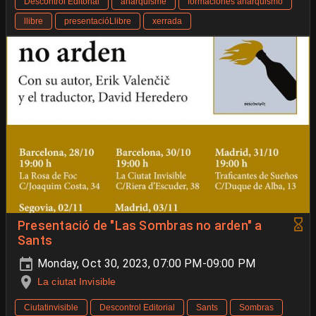
Descontrol Editorial
anarquisme
formaciones anarquismo
llibre
presentacióLlibre
xerrada
Presentació de "Las Sombras no arden" a
Sants
Monday, Oct 30, 2023, 07:00 PM-09:00 PM
La ciutat Invisible
Ciutatinvisible
Descontrol Editorial
Sants
Sombras