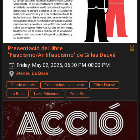
Presentació del llibre
"Fascismo/Antifascismo" de Gilles Dauvé
Friday, May 02, 2025, 06:30 PM-08:00 PM
Ateneu La Base
Charla debate
Comunidades de lucha
Gilles Dauvé
La Base
Lazo Ediciones
PobleSec