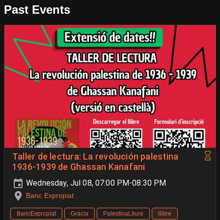
Past Events
Taller de lectura: La revolución palestina
1936-1939 de Ghassan Kanafani
Wednesday, Jul 08, 07:00 PM-08:30 PM
Banc Expropiat
BancExpropiat
Gràcia
PalestinaLliure
llibre