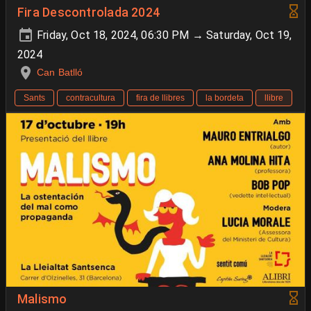
Fira Descontrolada 2024
Friday, Oct 18, 2024, 06:30 PM → Saturday, Oct 19,
2024
Can Batlló
Sants
contracultura
fira de llibres
la bordeta
llibre
Malismo