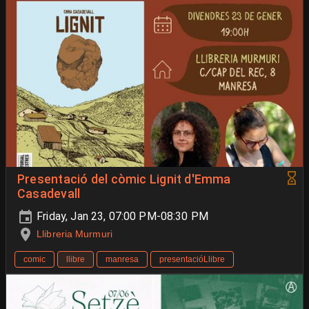
Presentació del còmic Lignit d'Emma
Casadevall
Friday, Jan 23, 07:00 PM-08:30 PM
Llibreria Murmuri
comic
llibre
manresa
presentacióLlibre