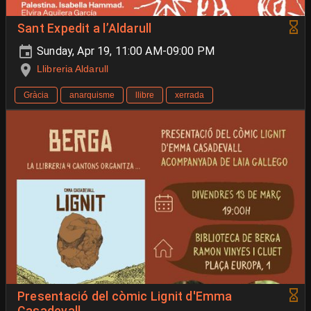
Sant Expedit a l’Aldarull
Sunday, Apr 19, 11:00 AM-09:00 PM
Llibreria Aldarull
Gràcia
anarquisme
llibre
xerrada
Presentació del còmic Lignit d'Emma
Casadevall