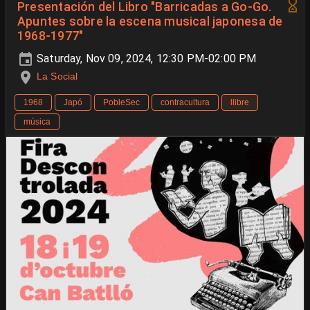
Presentación del Libro "Barricadas a Go-Go.
Apuntes sobre la escena musical japonesa de
1968-1977"
Saturday, Nov 09, 2024, 12:30 PM-02:00 PM
La Social
1968
Japó
PobleSec
contracultura
llibre
música