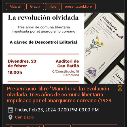
Aldarull
Gràcia
llibre
presentacióLlibre
Presentació llibre "Manchuria, la revolución
olvidada. Tres años de comuna libertaria
impulsada por el anarquismo coreano (1929-
1932)", d'Emilio Crisi.
Friday, Feb 23, 2024, 07:00 PM-09:00 PM
Can Batlló