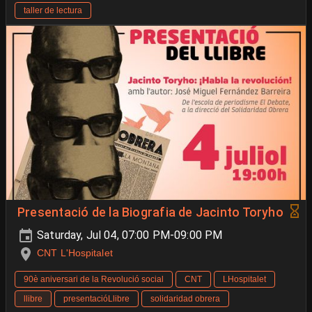
taller de lectura
Presentació de la Biografia de Jacinto Toryho
Saturday, Jul 04, 07:00 PM-09:00 PM
CNT L'Hospitalet
90è aniversari de la Revolució social
CNT
LHospitalet
llibre
presentacióLlibre
solidaridad obrera