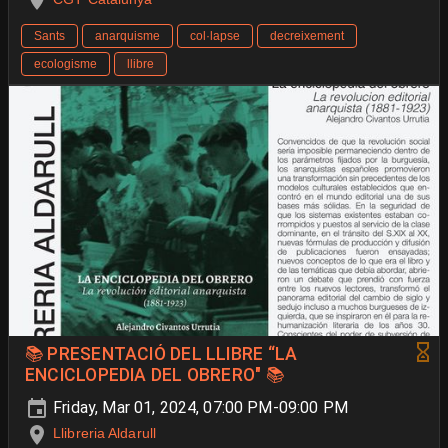
Sants
anarquisme
col·lapse
decreixement
ecologisme
llibre
📚 PRESENTACIÓ DEL LLIBRE “LA
ENCICLOPEDIA DEL OBRERO" 📚
Friday, Mar 01, 2024, 07:00 PM-09:00 PM
Llibreria Aldarull