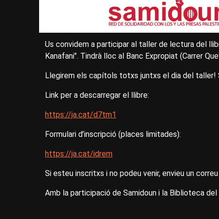
Us convidem a participar al taller de lectura del l
Kanafani". Tindrà lloc al Banc Expropiat (Carrer Quev
Llegirem els capítols totxs juntxs el dia del taller! 
Link per a descarregar el llibre:
https://ja.cat/d7tm1
Formulari d’inscripció (places limitades):
https://ja.cat/idrem
Si esteu inscritxs i no podeu venir, envieu un corre
Amb la participació de Samidoun i la Biblioteca de