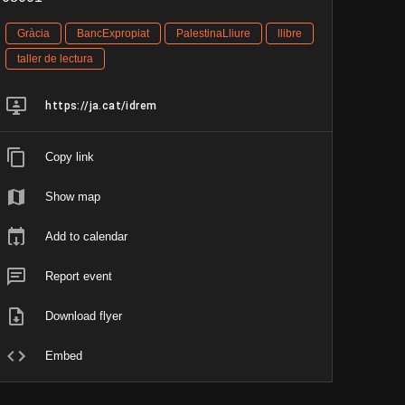
Gràcia
BancExpropiat
PalestinaLliure
llibre
taller de lectura
https://ja.cat/idrem
Copy link
Show map
Add to calendar
Report event
Download flyer
Embed