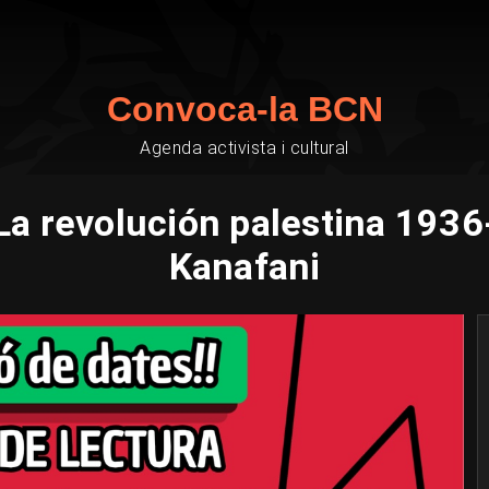
Convoca-la BCN
Agenda activista i cultural
: La revolución palestina 19
Kanafani