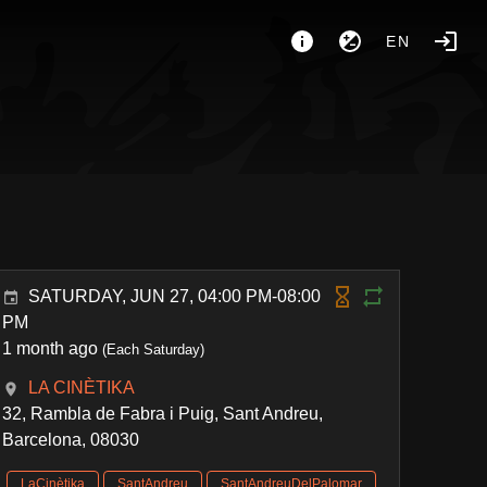
EN
SATURDAY, JUN 27, 04:00 PM-08:00
PM
1 month ago
(Each Saturday)
LA CINÈTIKA
32, Rambla de Fabra i Puig, Sant Andreu,
Barcelona, 08030
LaCinètika
SantAndreu
SantAndreuDelPalomar