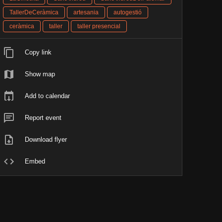
TallerDeCeràmica
artesania
autogestió
ceràmica
taller
taller presencial
Copy link
Show map
Add to calendar
Report event
Download flyer
Embed