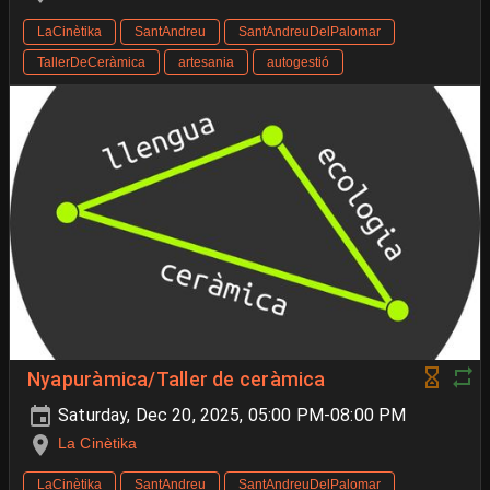
LaCinètika
SantAndreu
SantAndreuDelPalomar
TallerDeCeràmica
artesania
autogestió
Nyapuràmica/Taller de ceràmica
Saturday, Dec 20, 2025, 05:00 PM-08:00 PM
La Cinètika
LaCinètika
SantAndreu
SantAndreuDelPalomar