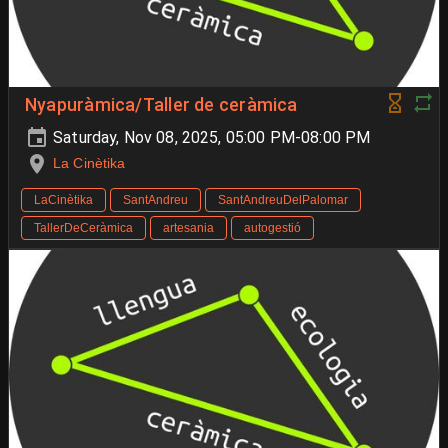
Nyapuràmica/Taller de ceràmica
Saturday, Nov 08, 2025, 05:00 PM-08:00 PM
La Cinètika
LaCinètika
SantAndreu
SantAndreuDelPalomar
TallerDeCeràmica
artesania
autogestió