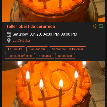
Taller obert de ceràmica
Saturday, Jun 20, 04:00 PM-08:00 PM
La Cinètika
LaCinètika
SantAndreu
SantAndreuDelPalomar
TallerDeCeràmica
artesania
autogestió