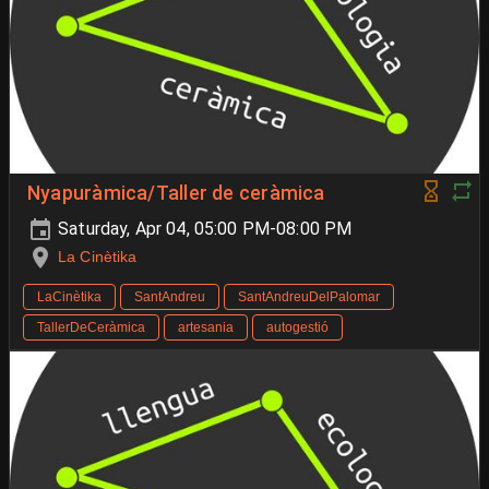
Nyapuràmica/Taller de ceràmica
Saturday, Apr 04, 05:00 PM-08:00 PM
La Cinètika
LaCinètika
SantAndreu
SantAndreuDelPalomar
TallerDeCeràmica
artesania
autogestió