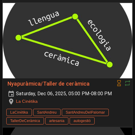
Nyapuràmica/Taller de ceràmica
Saturday, Dec 06, 2025, 05:00 PM-08:00 PM
La Cinètika
LaCinètika
SantAndreu
SantAndreuDelPalomar
TallerDeCeràmica
artesania
autogestió