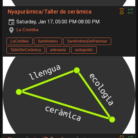
Nyapuràmica/Taller de ceràmica
Saturday, Jan 17, 05:00 PM-08:00 PM
La Cinètika
LaCinètika
SantAndreu
SantAndreuDelPalomar
TallerDeCeràmica
artesania
autogestió