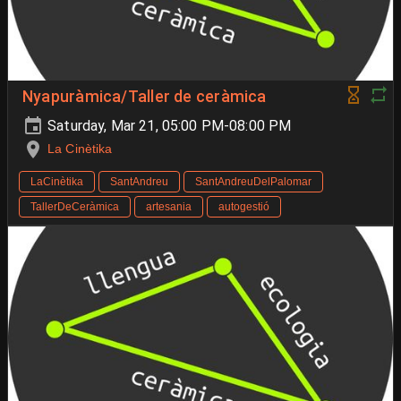
Nyapuràmica/Taller de ceràmica
Saturday, Mar 21, 05:00 PM-08:00 PM
La Cinètika
LaCinètika
SantAndreu
SantAndreuDelPalomar
TallerDeCeràmica
artesania
autogestió