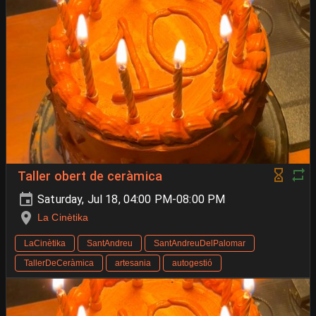
Taller obert de ceràmica
Saturday, Jul 18, 04:00 PM-08:00 PM
La Cinètika
LaCinètika
SantAndreu
SantAndreuDelPalomar
TallerDeCeràmica
artesania
autogestió