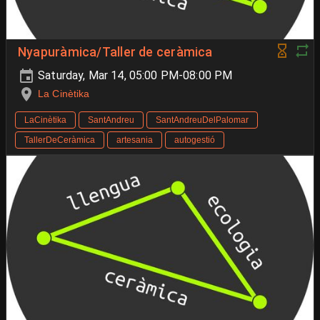
Nyapuràmica/Taller de ceràmica
Saturday, Mar 14, 05:00 PM-08:00 PM
La Cinètika
LaCinètika
SantAndreu
SantAndreuDelPalomar
TallerDeCeràmica
artesania
autogestió