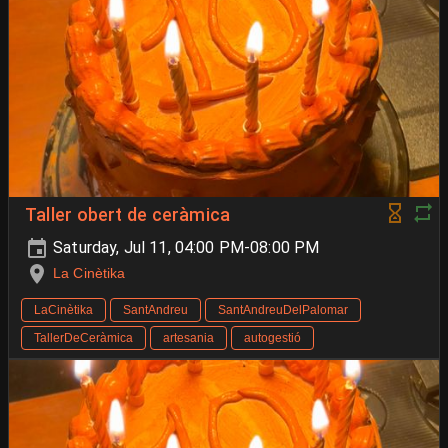
Taller obert de ceràmica
Saturday, Jul 11, 04:00 PM-08:00 PM
La Cinètika
LaCinètika
SantAndreu
SantAndreuDelPalomar
TallerDeCeràmica
artesania
autogestió