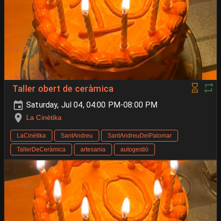
Taller obert de ceràmica
Saturday, Jul 04, 04:00 PM-08:00 PM
La Cinètika
LaCinètika
SantAndreu
SantAndreuDelPalomar
TallerDeCeràmica
artesania
autogestió