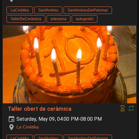
LaCinètika
SantAndreu
SantAndreuDelPalomar
TallerDeCeràmica
artesania
autogestió
Taller obert de ceràmica
Saturday, May 09, 04:00 PM-08:00 PM
La Cinètika
LaCinètika
SantAndreu
SantAndreuDelPalomar