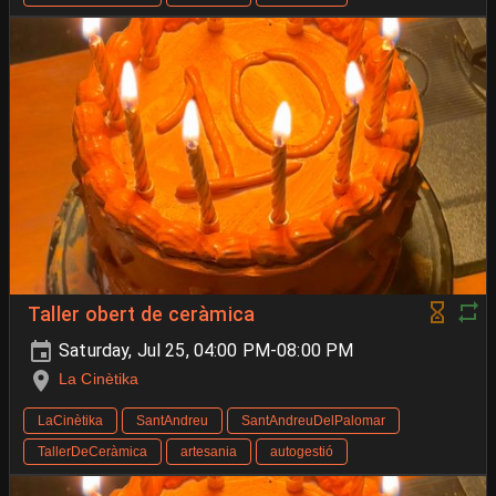
Taller obert de ceràmica
Saturday, Jul 25, 04:00 PM-08:00 PM
La Cinètika
LaCinètika
SantAndreu
SantAndreuDelPalomar
TallerDeCeràmica
artesania
autogestió