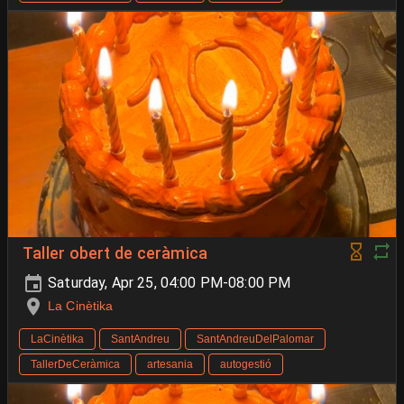
Taller obert de ceràmica
Saturday, Apr 25, 04:00 PM-08:00 PM
La Cinètika
LaCinètika
SantAndreu
SantAndreuDelPalomar
TallerDeCeràmica
artesania
autogestió