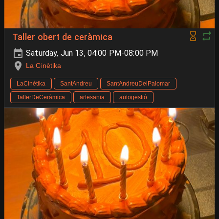
Taller obert de ceràmica
Saturday, Jun 13, 04:00 PM-08:00 PM
La Cinètika
LaCinètika
SantAndreu
SantAndreuDelPalomar
TallerDeCeràmica
artesania
autogestió