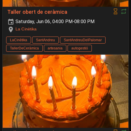
Taller obert de ceràmica
Saturday, Jun 06, 04:00 PM-08:00 PM
La Cinètika
LaCinètika
SantAndreu
SantAndreuDelPalomar
TallerDeCeràmica
artesania
autogestió