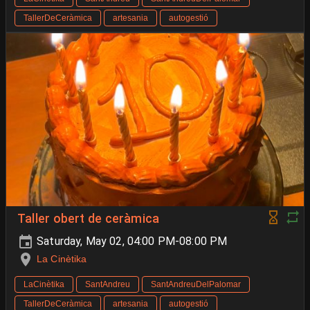
TallerDeCeràmica
artesania
autogestió
Taller obert de ceràmica
Saturday, May 02, 04:00 PM-08:00 PM
La Cinètika
LaCinètika
SantAndreu
SantAndreuDelPalomar
TallerDeCeràmica
artesania
autogestió