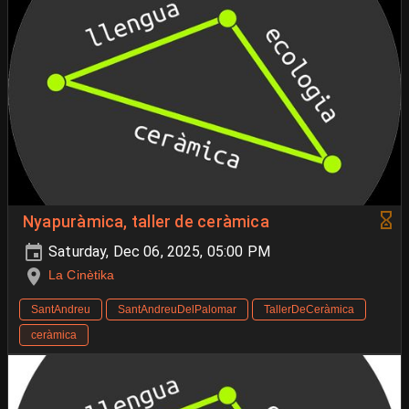
Nyapuràmica, taller de ceràmica
Saturday, Dec 06, 2025, 05:00 PM
La Cinètika
SantAndreu
SantAndreuDelPalomar
TallerDeCeràmica
ceràmica