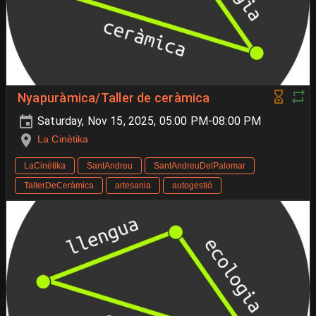
Nyapuràmica/Taller de ceràmica
Saturday, Nov 15, 2025, 05:00 PM-08:00 PM
La Cinètika
LaCinètika
SantAndreu
SantAndreuDelPalomar
TallerDeCeràmica
artesania
autogestió