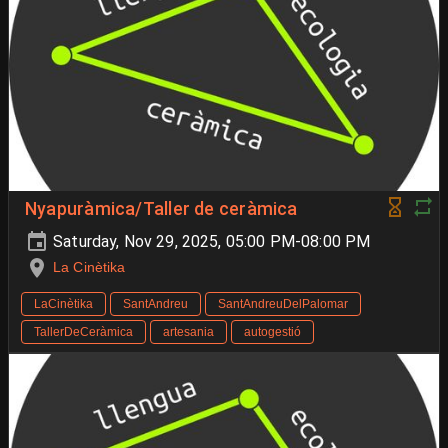
Nyapuràmica/Taller de ceràmica
Saturday, Nov 29, 2025, 05:00 PM-08:00 PM
La Cinètika
LaCinètika
SantAndreu
SantAndreuDelPalomar
TallerDeCeràmica
artesania
autogestió