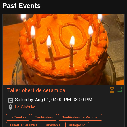
Past Events
Taller obert de ceràmica
Saturday, Aug 01, 04:00 PM-08:00 PM
La Cinètika
LaCinètika
SantAndreu
SantAndreuDelPalomar
TallerDeCeràmica
artesania
autogestió