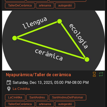
TallerDeCeràmica
artesania
autogestió
Nyapuràmica/Taller de ceràmica
Saturday, Dec 13, 2025, 05:00 PM-08:00 PM
La Cinètika
LaCinètika
SantAndreu
SantAndreuDelPalomar
TallerDeCeràmica
artesania
autogestió