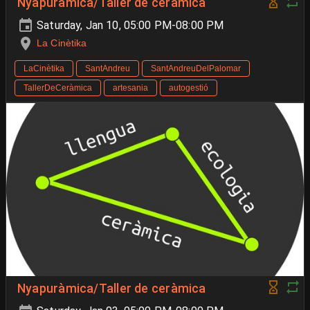
Nyapuràmica/Taller de ceràmica
Saturday, Jan 10, 05:00 PM-08:00 PM
La Cinètika
LaCinètika
SantAndreu
SantAndreuDelPalomar
TallerDeCeràmica
artesania
autogestió
Nyapuràmica/Taller de ceràmica