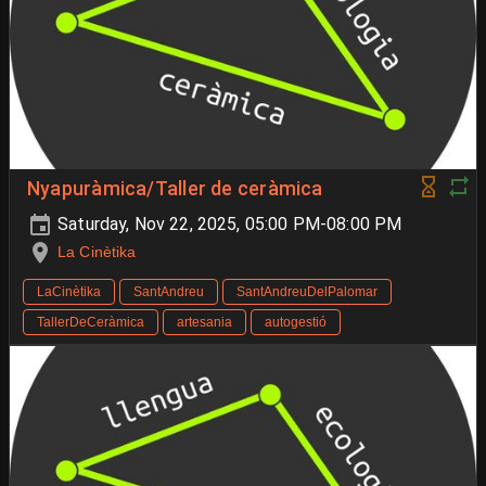
Nyapuràmica/Taller de ceràmica
Saturday, Nov 22, 2025, 05:00 PM-08:00 PM
La Cinètika
LaCinètika
SantAndreu
SantAndreuDelPalomar
TallerDeCeràmica
artesania
autogestió