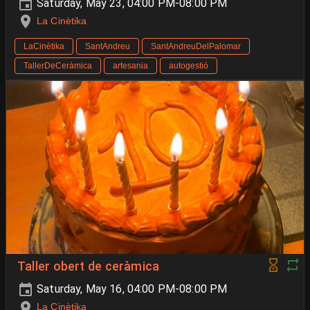
Saturday, May 23, 04:00 PM-08:00 PM
La Cinètika
LaCinètika
SantAndreu
SantAndreuDelPalomar
TallerDeCeràmica
artesania
autogestió
Taller obert de ceràmica
Saturday, May 16, 04:00 PM-08:00 PM
La Cinètika