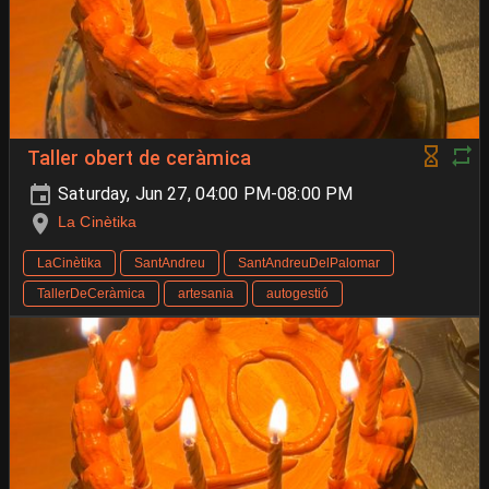
Taller obert de ceràmica
Saturday, Jun 27, 04:00 PM-08:00 PM
La Cinètika
LaCinètika
SantAndreu
SantAndreuDelPalomar
TallerDeCeràmica
artesania
autogestió