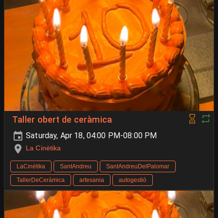
Taller obert de ceràmica
Saturday, Apr 18, 04:00 PM-08:00 PM
La Cinètika
LaCinètika
SantAndreu
SantAndreuDelPalomar
TallerDeCeràmica
artesania
autogestió