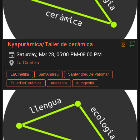
Nyapuràmica/Taller de ceràmica
Saturday, Mar 28, 05:00 PM-08:00 PM
La Cinètika
LaCinètika
SantAndreu
SantAndreuDelPalomar
TallerDeCeràmica
artesania
autogestió