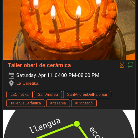
Taller obert de ceràmica
Saturday, Apr 11, 04:00 PM-08:00 PM
La Cinètika
LaCinètika
SantAndreu
SantAndreuDelPalomar
TallerDeCeràmica
artesania
autogestió