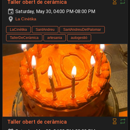
Taller obert de ceràmica
Saturday, May 30, 04:00 PM-08:00 PM
La Cinètika
LaCinètika
SantAndreu
SantAndreuDelPalomar
TallerDeCeràmica
artesania
autogestió
Taller obert de ceràmica