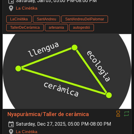
Saturday, Jan 03, 05:00 PM-08:00 PM
La Cinètika
LaCinètika
SantAndreu
SantAndreuDelPalomar
TallerDeCeràmica
artesania
autogestió
Nyapuràmica/Taller de ceràmica
Saturday, Dec 27, 2025, 05:00 PM-08:00 PM
La Cinètika