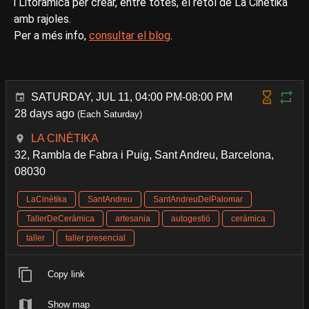
i Litoràmica per crear, entre totes, el rètol de La Cinètika
amb rajoles.
Per a més info,
consultar el blog
.
SATURDAY, JUL 11, 04:00 PM-08:00 PM
28 days ago
(Each Saturday)
LA CINÈTIKA
32, Rambla de Fabra i Puig, Sant Andreu, Barcelona,
08030
LaCinètika
SantAndreu
SantAndreuDelPalomar
TallerDeCeràmica
artesania
autogestió
ceràmica
taller
taller presencial
Copy link
Show map