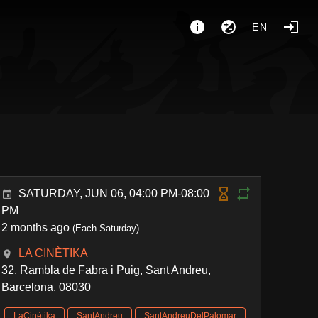
EN
SATURDAY, JUN 06, 04:00 PM-08:00
PM
2 months ago
(Each Saturday)
LA CINÈTIKA
32, Rambla de Fabra i Puig, Sant Andreu,
Barcelona, 08030
LaCinètika
SantAndreu
SantAndreuDelPalomar