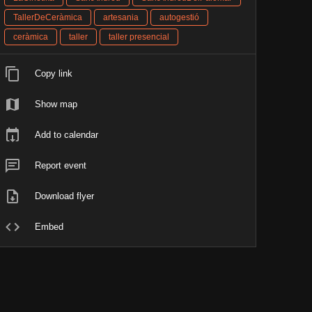
TallerDeCeràmica
artesania
autogestió
ceràmica
taller
taller presencial
Copy link
Show map
Add to calendar
Report event
Download flyer
Embed