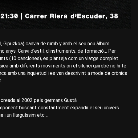
il, Gipuzkoa) canvia de rumb y amb el seu nou àlbum
c anys. Canvi d’estil, d’instruments, de formació… Per
punts (10 canciones), es planteja com un viatge complet.
sica amb diferents moviments on el silenci gairebé no hi té
enca amb una inquietud i es van descrivint a mode de crònica
p
 creada al 2002 pels germans Gustà.
omponent buscant constantment expandir el seu univers
e i un llarguíssim etc…