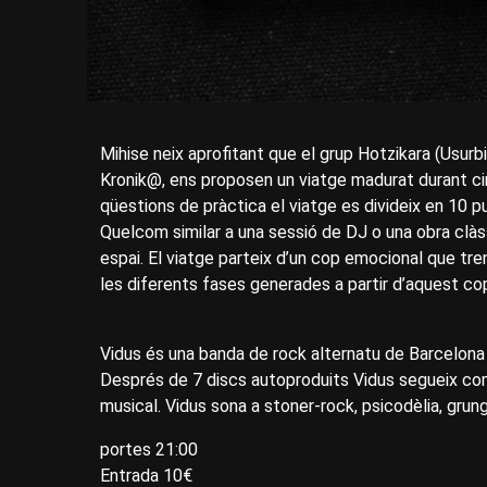
Mihise neix aprofitant que el grup Hotzikara (Usurb
Kronik@, ens proposen un viatge madurat durant cin
qüestions de pràctica el viatge es divideix en 10 
Quelcom similar a una sessió de DJ o una obra clàs
espai. El viatge parteix d’un cop emocional que tr
les diferents fases generades a partir d’aquest co
Vidus és una banda de rock alternatu de Barcelona
Després de 7 discs autoproduits Vidus segueix c
musical. Vidus sona a stoner-rock, psicodèlia, grung
portes 21:00
Entrada 10€