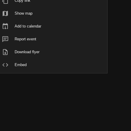
Copy link
Show map
Add to calendar
Report event
Download flyer
Embed