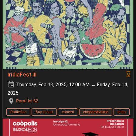
IridiaFest III
Thursday, Feb 13, 2025, 12:00 AM → Friday, Feb 14,
2025
Paral·lel 62
PobleSec
Say it loud
concert
cooperativisme
iridia