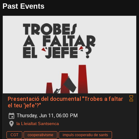
Past Events
Presentació del documental "Trobes a faltar
el teu 'jefe'?"
Thursday, Jun 11, 06:00 PM
la Lleialtat Santsenca
CGT
cooperativisme
impuls cooperatiu de sants