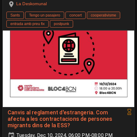
La Deskomunal
Sants
Tengo un pasajero
concert
cooperativisme
entrada amb preu fix
postpunk
Canvis al reglament d'estrangeria. Com
afecta a les contractacions de persones
migrants dins de la ESS?
Tuesday, Dec 10, 2024, 06:00 PM-08:00 PM