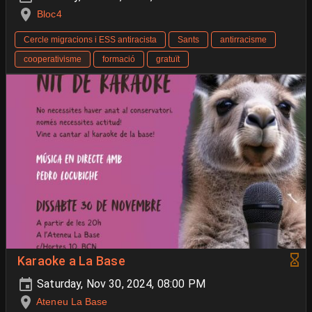
Bloc4
Cercle migracions i ESS antiracista
Sants
antirracisme
cooperativisme
formació
gratuït
Karaoke a La Base
Saturday, Nov 30, 2024, 08:00 PM
Ateneu La Base