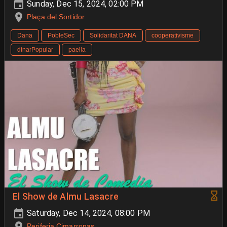
Sunday, Dec 15, 2024, 02:00 PM
Plaça del Sortidor
Dana
PobleSec
Solidaritat DANA
cooperativisme
dinarPopular
paella
El Show de Almu Lasacre
Saturday, Dec 14, 2024, 08:00 PM
Periferia Cimarronas