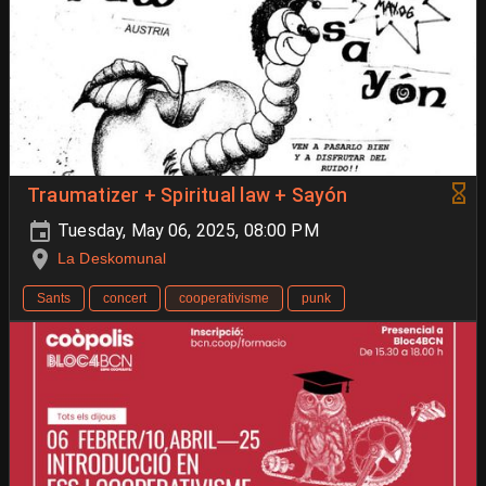
Traumatizer + Spiritual law + Sayón
Tuesday, May 06, 2025, 08:00 PM
La Deskomunal
Sants
concert
cooperativisme
punk