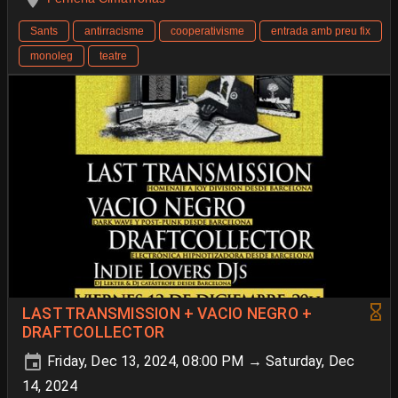
Sants
antirracisme
cooperativisme
entrada amb preu fix
monoleg
teatre
LAST TRANSMISSION + VACIO NEGRO +
DRAFTCOLLECTOR
Friday, Dec 13, 2024, 08:00 PM → Saturday, Dec
14, 2024