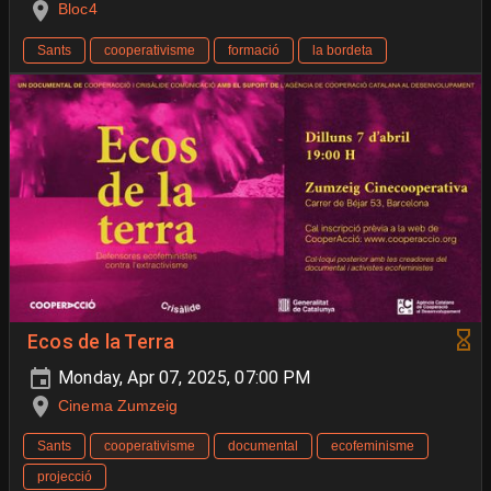
Bloc4
Sants
cooperativisme
formació
la bordeta
Ecos de la Terra
Monday, Apr 07, 2025, 07:00 PM
Cinema Zumzeig
Sants
cooperativisme
documental
ecofeminisme
projecció