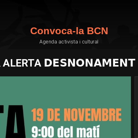
Convoca-la BCN
Agenda activista i cultural
 ALERTA 𝗗𝗘𝗦𝗡𝗢𝗡𝗔𝗠𝗘𝗡𝗧