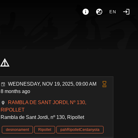
EN
 ⚠️
WEDNESDAY, NOV 19, 2025, 09:00 AM
8 months ago
RAMBLA DE SANT JORDI, Nº 130,
RIPOLLET
Rambla de Sant Jordi, nº 130, Ripollet
desnonament
Ripollet
pahRipolletCerdanyola