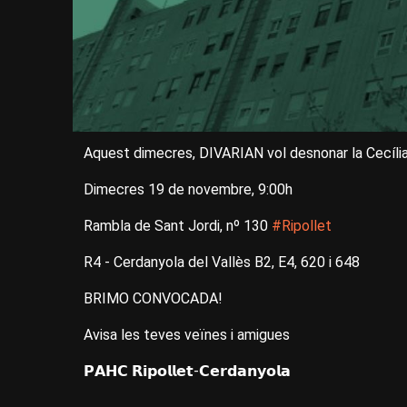
Aquest dimecres, DIVARIAN vol desnonar la Cecília 
Dimecres 19 de novembre, 9:00h
Rambla de Sant Jordi, nº 130
#Ripollet
R4 - Cerdanyola del Vallès B2, E4, 620 i 648
BRIMO CONVOCADA!
Avisa les teves veïnes i amigues
𝗣𝗔𝗛𝗖 𝗥𝗶𝗽𝗼𝗹𝗹𝗲𝘁-𝗖𝗲𝗿𝗱𝗮𝗻𝘆𝗼𝗹𝗮