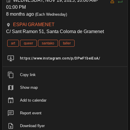
WEDNESDAY, NOV 19, 2025, 10:00 AM-
01:00 PM
8 months ago
(Each Wednesday)
ESPAI GRAMENET
C/ Sant Ramon 51, Santa Coloma de Gramenet
art
queer
santako
taller
https://www.instagram.com/p/DPwF1beiEsA/
Copy link
Show map
Add to calendar
Report event
Download flyer