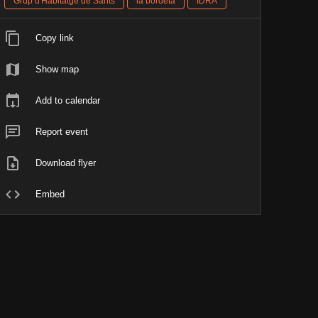
Grup d'Habitatge de Sants
la bordeta
IDRA
Copy link
Show map
Add to calendar
Report event
Download flyer
Embed