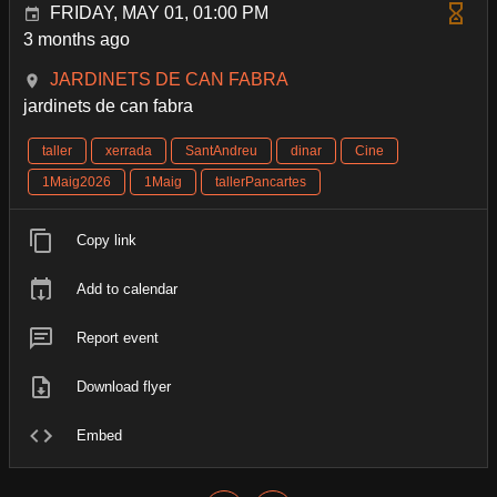
FRIDAY, MAY 01, 01:00 PM
3 months ago
JARDINETS DE CAN FABRA
jardinets de can fabra
taller
xerrada
SantAndreu
dinar
Cine
1Maig2026
1Maig
tallerPancartes
Copy link
Add to calendar
Report event
Download flyer
Embed