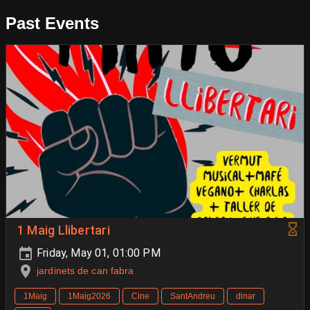
Past Events
1 Maig Llibertari
Friday, May 01, 01:00 PM
jardinets de can fabra
1Maig
1Maig2026
Cine
SantAndreu
dinar