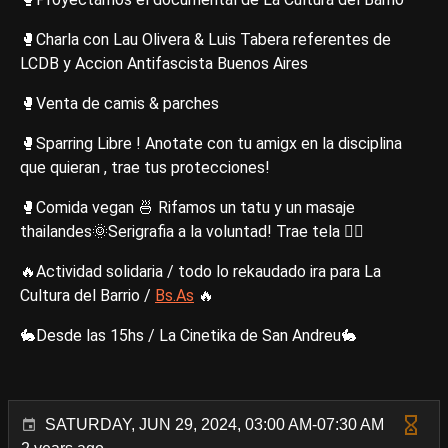
🥊Charla con Lau Olivera & Luis Tabera referentes de
LCDB y Accion Antifascista Buenos Aires
🥊Venta de camis & parches
🥊Sparring Libre ! Anotate con tu amigx en la disciplina
que quieran , trae tus protecciones!
🥊Comida vegan 🍜 Rifamos un tatu y un masaje
thailandes🌞Serigrafia a la voluntad! Trae tela 🏴‍☠️
🔥Actividad solidaria / todo lo rekaudado ira para La
Cultura del Barrio /
Bs.As
🔥
🐇Desde las 15hs / La Cinetika de San Andreu🐇
SATURDAY, JUN 29, 2024, 03:00 AM-07:30 AM