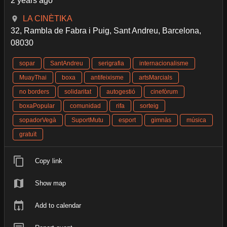
2 years ago
LA CINÈTIKA
32, Rambla de Fabra i Puig, Sant Andreu, Barcelona,
08030
sopar
SantAndreu
serigrafia
internacionalisme
MuayThai
boxa
antifeixisme
artsMarcials
no borders
solidaritat
autogestió
cinefòrum
boxaPopular
comunidad
rifa
sorteig
sopadorVegà
SuportMutu
esport
gimnàs
música
gratuït
Copy link
Show map
Add to calendar