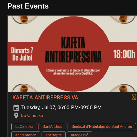
Past Events
KAFETA ANTIREPRESSIVA
Tuesday, Jul 07, 06:00 PM-09:00 PM
La Cinètika
LaCinètika
SantAndreu
Sindicat d’Habitatge de Sant Andreu
antireprebcn
antirrepre
autogestió