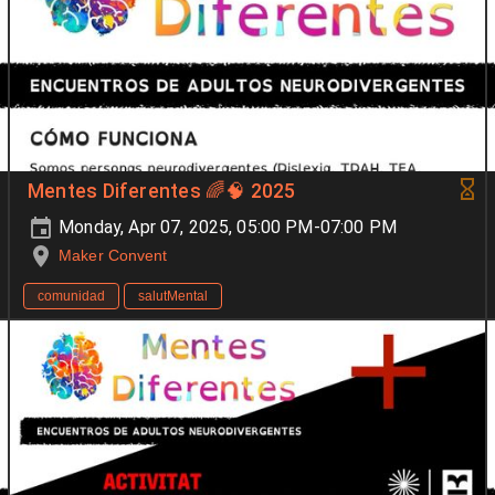
Mentes Diferentes 🌈🧠 2025
Monday, Apr 07, 2025, 05:00 PM-07:00 PM
Maker Convent
comunidad
salutMental