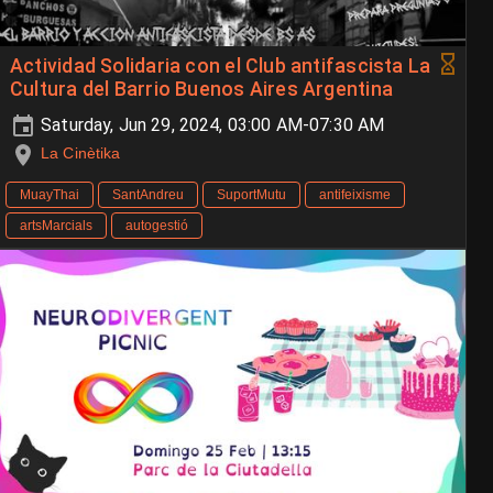
Actividad Solidaria con el Club antifascista La
Cultura del Barrio Buenos Aires Argentina
Saturday, Jun 29, 2024, 03:00 AM-07:30 AM
La Cinètika
MuayThai
SantAndreu
SuportMutu
antifeixisme
artsMarcials
autogestió