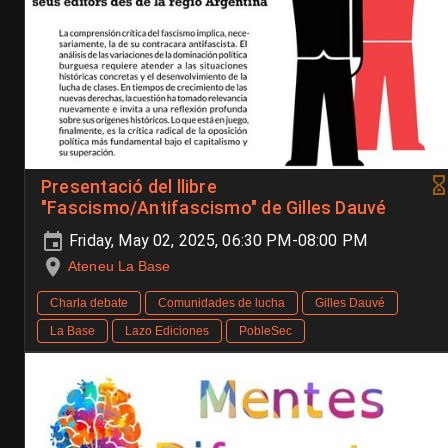
Presentació del llibre
"Fascismo/Antifascismo" de Gilles Dauvé
Friday, May 02, 2025, 06:30 PM-08:00 PM
Ateneu La Base
Charla debate
Comunidades de lucha
Gilles Dauvé
La Base
Lazo Ediciones
PobleSec