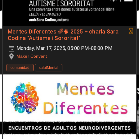
Mentes Diferentes 🌈🧠 2025 + charla Sara
Codina "Autisme i Sororitat"
Monday, Mar 17, 2025, 05:00 PM-08:00 PM
Maker Convent
comunidad
salutMental