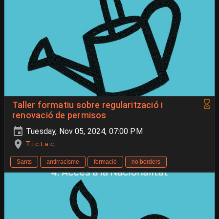
Taller formatiu sobre regularització i
renovació de permisos
Tuesday, Nov 05, 2024, 07:00 PM
T.i.c.t.a.c.
Sants
antirracisme
formació
no borders