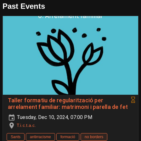
Past Events
Taller formatiu de regularització per
arrelament familiar: matrimoni i parella de fet
Tuesday, Dec 10, 2024, 07:00 PM
T.i.c.t.a.c.
Sants
antirracisme
formació
no borders