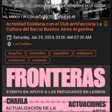
Actividad Solidaria con el Club antifascista La
Cultura del Barrio Buenos Aires Argentina
Saturday, Jun 29, 2024, 03:00 AM-07:30 AM
La Cinètika
MuayThai
SantAndreu
SuportMutu
antifeixisme
artsMarcials
autogestió