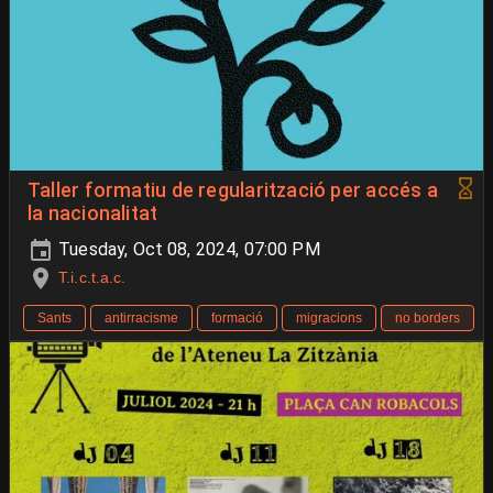
Taller formatiu de regularització per accés a
la nacionalitat
Tuesday, Oct 08, 2024, 07:00 PM
T.i.c.t.a.c.
Sants
antirracisme
formació
migracions
no borders