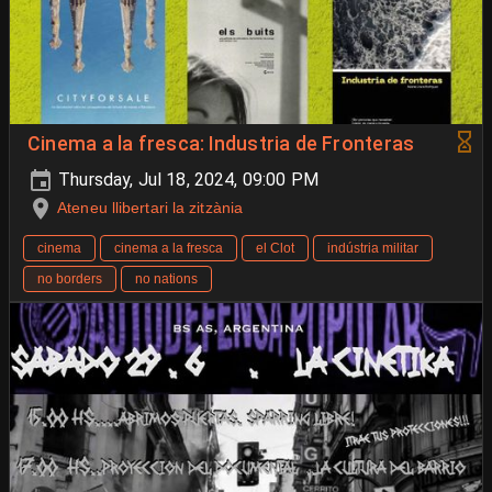
Cinema a la fresca: Industria de Fronteras
Thursday, Jul 18, 2024, 09:00 PM
Ateneu llibertari la zitzània
cinema
cinema a la fresca
el Clot
indústria militar
no borders
no nations