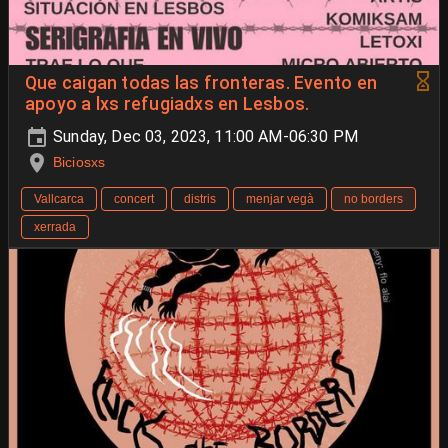
Que caigan todas las fronteras. Evento en
apoyo a lxs refugiadxs en Lesbos.
Sunday, Dec 03, 2023, 11:00 AM-06:30 PM
Biciosxs
Vallcarca
concert
distris
menjar vegà
no borders
xerrada