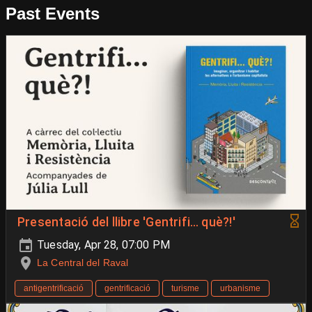
Past Events
Presentació del llibre 'Gentrifi… què?!'
Tuesday, Apr 28, 07:00 PM
La Central del Raval
antigentrificació
gentrificació
turisme
urbanisme