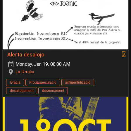
Alerta desalojo
Monday, Jan 19, 08:00 AM
La Urraka
Gràcia
ProuEspeculació
antigentrificació
desallotjament
desnonament