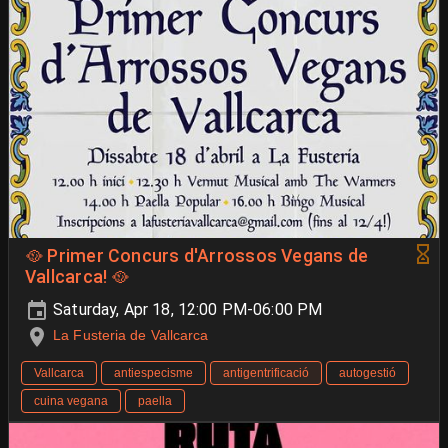
🥘 Primer Concurs d'Arrossos Vegans de
Vallcarca! 🥘
Saturday, Apr 18, 12:00 PM-06:00 PM
La Fusteria de Vallcarca
Vallcarca
antiespecisme
antigentrificació
autogestió
cuina vegana
paella