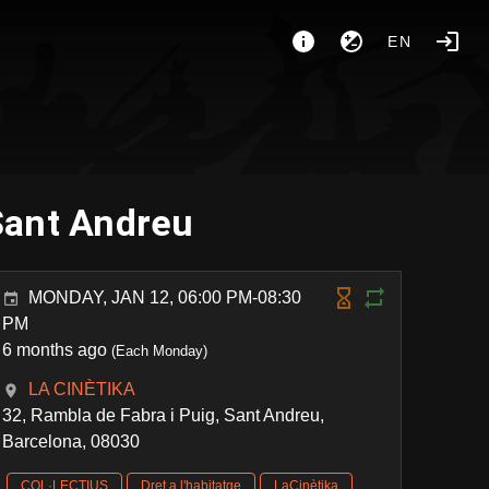
EN
Sant Andreu
MONDAY, JAN 12, 06:00 PM-08:30
PM
6 months ago
(Each Monday)
LA CINÈTIKA
32, Rambla de Fabra i Puig, Sant Andreu,
Barcelona, 08030
COL·LECTIUS
Dret a l'habitatge
LaCinètika