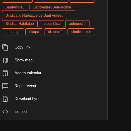
SantAndreu
SantAndreuDelPalomar
Sindicat d’Habitatge de Sant Andreu
SindicatHabitatge
assemblea
autogestió
habitatge
okupa
okupació
sindicalisme
Copy link
Show map
Add to calendar
Report event
Download flyer
Embed