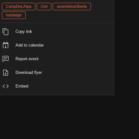
CampDeLArpa
Clot
assembleaOberta
habitatge
Copy link
Add to calendar
Report event
Download flyer
Embed