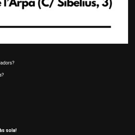
uladors?
a?
às sola!