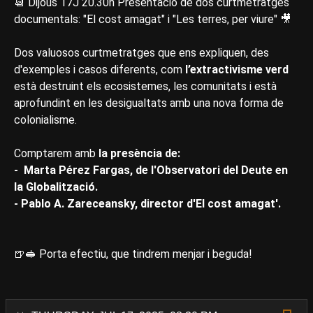
📆 Dijous 17J 20.30h Presentació de dos curtmetratges
documentals: "El cost amagat" i "Les terres, per viure" 🎥
Dos valuosos curtmetratges que ens expliquen, des
d'exemples i casos diferents, com
l’extractivisme verd
està destruint els ecosistemes, les comunitats i està
aprofundint en les desigualtats amb una nova forma de
colonialisme.
Comptarem amb
la presència de:
- Marta Pérez Fargas, de l'Observatori del Deute en
la Globalització.
- Pablo A. Zareceansky, director d'El cost amagat'.
🍺🥪 Porta efectiu, que tindrem menjar i beguda!