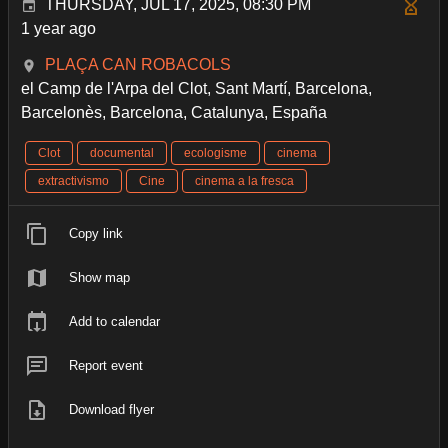
THURSDAY, JUL 17, 2025, 08:30 PM
1 year ago
PLAÇA CAN ROBACOLS
el Camp de l'Arpa del Clot, Sant Martí, Barcelona,
Barcelonès, Barcelona, Catalunya, España
Clot
documental
ecologisme
cinema
extractivismo
Cine
cinema a la fresca
Copy link
Show map
Add to calendar
Report event
Download flyer