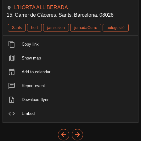
L'HORTA ALLIBERADA
15, Carrer de Càceres, Sants, Barcelona, 08028
Sants
hort
jamsesion
jornadaCurro
autogestió
Copy link
Show map
Add to calendar
Report event
Download flyer
Embed