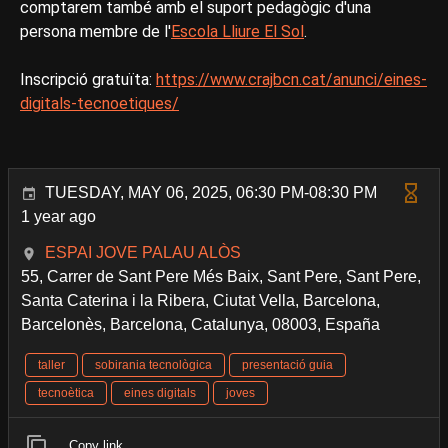
comptarem també amb el suport pedagògic d'una
persona membre de l'
Escola Lliure El Sol
.
Inscripció gratuïta:
https://www.crajbcn.cat/anunci/eines-
digitals-tecnoetiques/
TUESDAY, MAY 06, 2025, 06:30 PM-08:30 PM
1 year ago
ESPAI JOVE PALAU ALÒS
55, Carrer de Sant Pere Més Baix, Sant Pere, Sant Pere,
Santa Caterina i la Ribera, Ciutat Vella, Barcelona,
Barcelonès, Barcelona, Catalunya, 08003, España
taller
sobirania tecnològica
presentació guia
tecnoètica
eines digitals
joves
Copy link