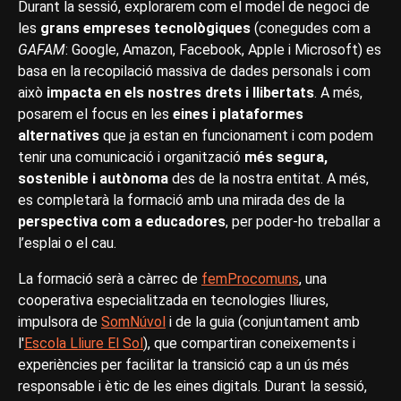
Durant la sessió, explorarem com el model de negoci de
les
grans empreses tecnològiques
(conegudes com a
GAFAM
: Google, Amazon, Facebook, Apple i Microsoft) es
basa en la recopilació massiva de dades personals i com
això
impacta en els nostres drets i llibertats
. A més,
posarem el focus en les
eines i plataformes
alternatives
que ja estan en funcionament i com podem
tenir una comunicació i organització
més segura,
sostenible i autònoma
des de la nostra entitat. A més,
es completarà la formació amb una mirada des de la
perspectiva com a educadores
, per poder-ho treballar a
l’esplai o el cau.
La formació serà a càrrec de
femProcomuns
, una
cooperativa especialitzada en tecnologies lliures,
impulsora de
SomNúvol
i de la guia (conjuntament amb
l'
Escola Lliure El Sol
), que compartiran coneixements i
experiències per facilitar la transició cap a un ús més
responsable i ètic de les eines digitals. Durant la sessió,