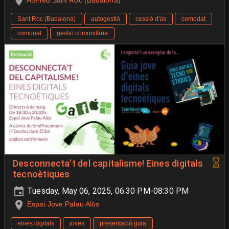
Ateneu Sant Roc (Badalona)
Sant Roc (Badalona)
autogestió
cessió d'ús
comodat
comunal
gestió comunitària
Desconnecta’t del capitalisme! Eines digitals
tecnoètiques
Tuesday, May 06, 2025, 06:30 PM-08:30 PM
Espai Jove Palau Alòs
eines digitals
joves
presentació guia