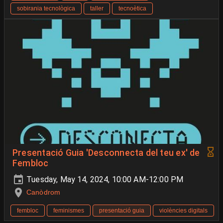
sobirania tecnològica
taller
tecnoètica
Presentació Guia 'Desconnecta del teu ex' de
Fembloc
Tuesday, May 14, 2024, 10:00 AM-12:00 PM
Canòdrom
fembloc
feminismes
presentació guia
violències digitals