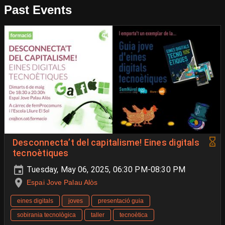
Past Events
Desconnecta’t del capitalisme! Eines digitals
tecnoètiques
Tuesday, May 06, 2025, 06:30 PM-08:30 PM
Espai Jove Palau Alòs
eines digitals
joves
presentació guia
sobirania tecnològica
taller
tecnoètica