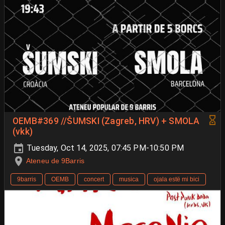
OEMB#369 //ŠUMSKI (Zagreb, HRV) + SMOLA
(vkk)
Tuesday, Oct 14, 2025, 07:45 PM-10:50 PM
Ateneu de 9Barris
9barris
OEMB
concert
musica
ojala estë mi bici