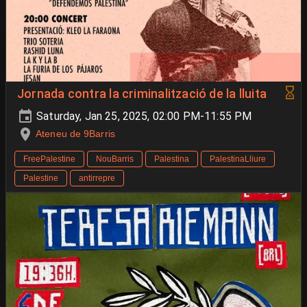
Jornada contra la criminalització de la lluita
Saturday, Jan 25, 2025, 02:00 PM-11:55 PM
Ateneu de 9Barris
FreePalestine
NouBarris
Palestina
PalestinaLliure
Palestine
antirrepre