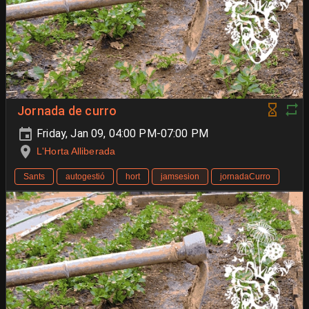
Jornada de curro
Friday, Jan 09, 04:00 PM-07:00 PM
L'Horta Alliberada
Sants
autogestió
hort
jamsesion
jornadaCurro