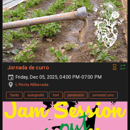
Jornada de curro
Friday, Dec 05, 2025, 04:00 PM-07:00 PM
L'Horta Alliberada
Sants
autogestió
hort
jamsesion
jornadaCurro