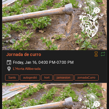
Jornada de curro
Friday, Jan 16, 04:00 PM-07:00 PM
L'Horta Alliberada
Sants
autogestió
hort
jamsesion
jornadaCurro