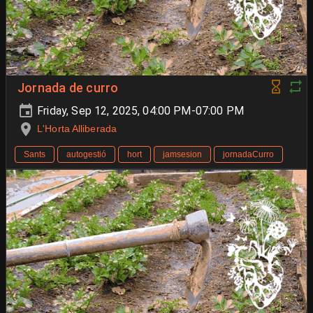
Jornada de curro
Friday, Sep 12, 2025, 04:00 PM-07:00 PM
L'Horta Alliberada
Sants
autogestió
hort
jamsesion
jornadaCurro