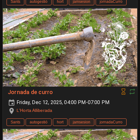
Sants
autogestió
hort
jamsesion
jornadaCurro
Jornada de curro
Friday, Dec 12, 2025, 04:00 PM-07:00 PM
L'Horta Alliberada
Sants
autogestió
hort
jamsesion
jornadaCurro