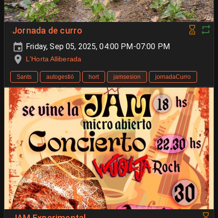
Jornada de curro
Friday, Sep 05, 2025, 04:00 PM-07:00 PM
L'Horta Alliberada
Sants
autogestió
hort
jamsesion
jornadaCurro