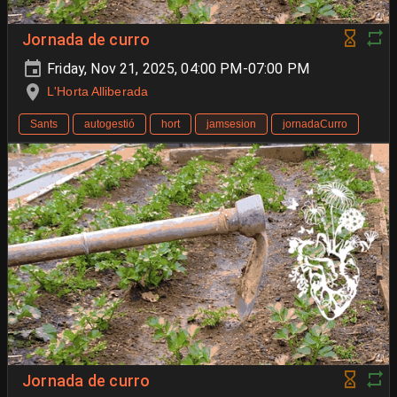
Jornada de curro
Friday, Nov 21, 2025, 04:00 PM-07:00 PM
L'Horta Alliberada
Sants
autogestió
hort
jamsesion
jornadaCurro
Jornada de curro