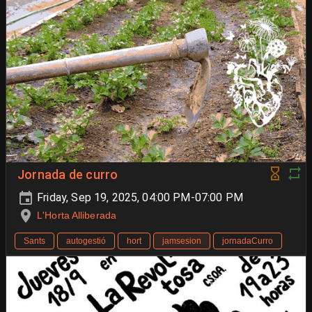
Jornada de curro
Friday, Sep 19, 2025, 04:00 PM-07:00 PM
L'Horta Alliberada
Sants
autogestió
hort
jamsesion
jornadaCurro