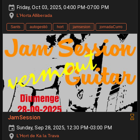
Friday, Oct 03, 2025, 04:00 PM-07:00 PM
L'Horta Alliberada
Sants
autogestió
hort
jamsesion
jornadaCurro
JamSession
Sunday, Sep 28, 2025, 12:30 PM-03:00 PM
L'Hort de Ka la Trava