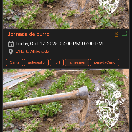
Jornada de curro
Friday, Oct 17, 2025, 04:00 PM-07:00 PM
L'Horta Alliberada
Sants
autogestió
hort
jamsesion
jornadaCurro