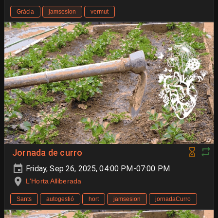
Gràcia
jamsesion
vermut
Jornada de curro
Friday, Sep 26, 2025, 04:00 PM-07:00 PM
L'Horta Alliberada
Sants
autogestió
hort
jamsesion
jornadaCurro