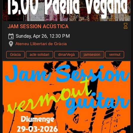
JAM SESSION ACÙSTICA
Sunday, Apr 26, 12:30 PM
Ateneu Llibertari de Gràcia
Gràcia
acte solidari
dinarVegà
jamsesion
vermut