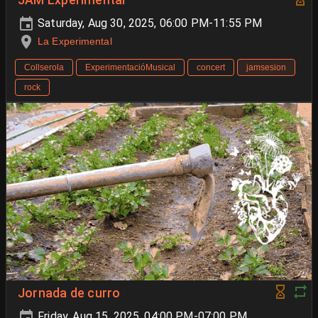
JAM Experimental
Saturday, Aug 30, 2025, 06:00 PM-11:55 PM
La Experimental
Collserola
ExperimentacióMusical
concert
jamsesion
rock
Jornada de curro
Friday, Aug 15, 2025, 04:00 PM-07:00 PM