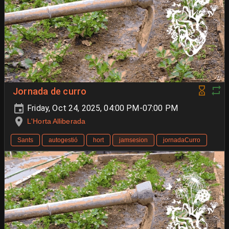
Jornada de curro
Friday, Oct 24, 2025, 04:00 PM-07:00 PM
L'Horta Alliberada
Sants
autogestió
hort
jamsesion
jornadaCurro