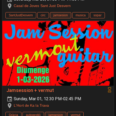
Casal de Joves Sant Just Desvern
SantJustDesvern
circ
jamsesion
musica
sopar
Jamsession + vermut
Sunday, Mar 01, 12:30 PM-02:45 PM
L'Hort de Ka la Trava
Gràcia
autogestió
jamsesion
vermut