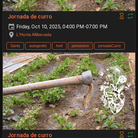
Jornada de curro
Friday, Oct 10, 2025, 04:00 PM-07:00 PM
L'Horta Alliberada
Sants
autogestió
hort
jamsesion
jornadaCurro
Jornada de curro