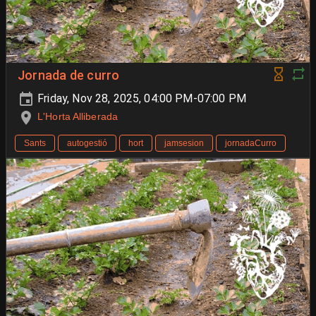
Jornada de curro
Friday, Nov 28, 2025, 04:00 PM-07:00 PM
L'Horta Alliberada
Sants
autogestió
hort
jamsesion
jornadaCurro