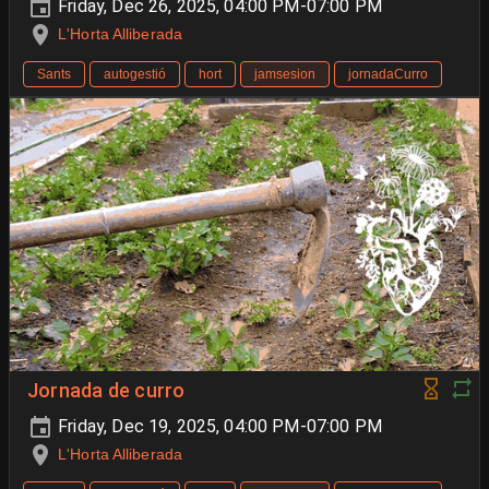
Friday, Dec 26, 2025, 04:00 PM-07:00 PM
L'Horta Alliberada
Sants
autogestió
hort
jamsesion
jornadaCurro
Jornada de curro
Friday, Dec 19, 2025, 04:00 PM-07:00 PM
L'Horta Alliberada