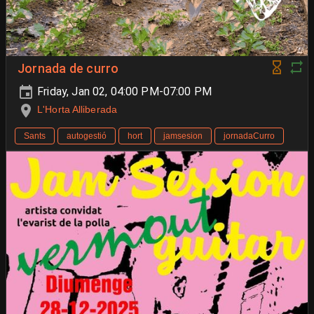
Jornada de curro
Friday, Jan 02, 04:00 PM-07:00 PM
L'Horta Alliberada
Sants
autogestió
hort
jamsesion
jornadaCurro