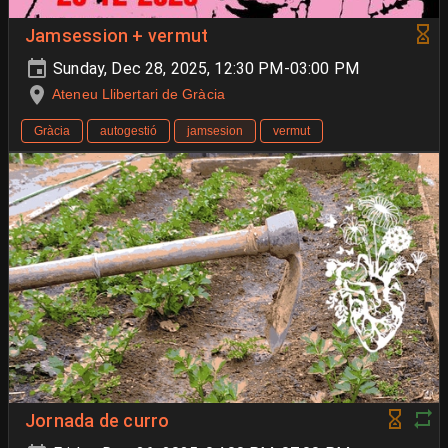
Jamsession + vermut
Sunday, Dec 28, 2025, 12:30 PM-03:00 PM
Ateneu Llibertari de Gràcia
Gràcia
autogestió
jamsesion
vermut
Jornada de curro