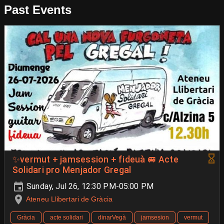
Past Events
✨​vermut + jamsession + fideuà 🚐 ​Acte
Solidari pro Menjador Gregal
Sunday, Jul 26, 12:30 PM-05:00 PM
Ateneu Llibertari de Gràcia
Gràcia
acte solidari
dinarVegà
jamsesion
vermut