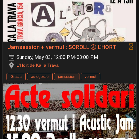
Jamsession + vermut : SOROLL Ⓐ L'HORT
Sunday, May 03, 12:00 PM-03:00 PM
L'Hort de Ka la Trava
Gràcia
autogestió
jamsesion
vermut