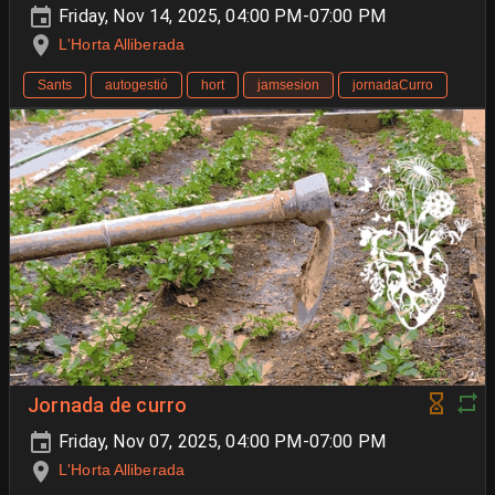
Friday, Nov 14, 2025, 04:00 PM-07:00 PM
L'Horta Alliberada
Sants
autogestió
hort
jamsesion
jornadaCurro
Jornada de curro
Friday, Nov 07, 2025, 04:00 PM-07:00 PM
L'Horta Alliberada