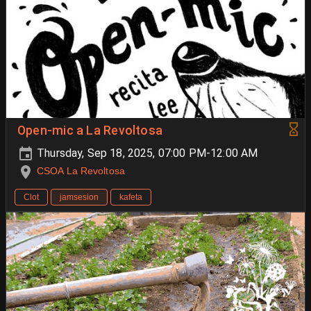
Open-mic a La Revoltosa
Thursday, Sep 18, 2025, 07:00 PM-12:00 AM
CSOA La Revoltosa
Clot
jamsesion
kafeta