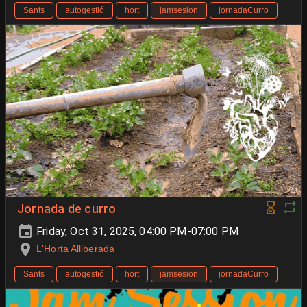
Sants
autogestió
hort
jamsesion
jornadaCurro
Jornada de curro
Friday, Oct 31, 2025, 04:00 PM-07:00 PM
L'Horta Alliberada
Sants
autogestió
hort
jamsesion
jornadaCurro