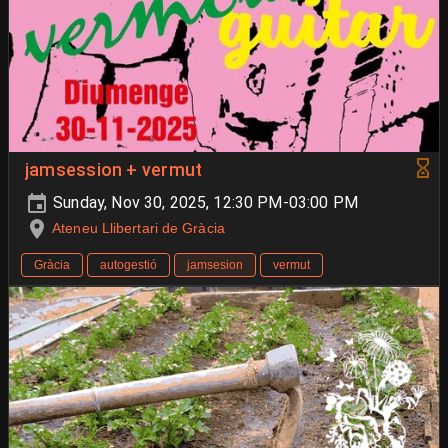
jamsession + vermut
Sunday, Nov 30, 2025, 12:30 PM-03:00 PM
Ateneu Llibertari de Gràcia
Gràcia
autogestió
jamsesion
vermut