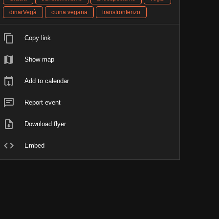
dinarVegà
cuina vegana
transfronterizo
Copy link
Show map
Add to calendar
Report event
Download flyer
Embed