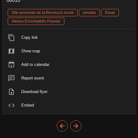
08010
90è aniversari de la Revolució social
xerrada
Raval
Ateneu Enciclopèdic Popular
Copy link
Show map
Add to calendar
Report event
Download flyer
Embed