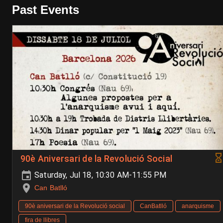
Past Events
90è Aniversari de la Revolució Social
Saturday, Jul 18, 10:30 AM-11:55 PM
Can Batlló
90è aniversari de la Revolució social
CanBatlló
anarquisme
fira de llibres