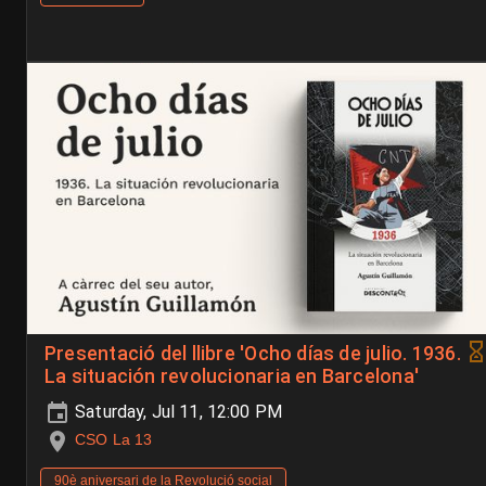
Presentació del llibre 'Ocho días de julio. 1936.
La situación revolucionaria en Barcelona'
Saturday, Jul 11, 12:00 PM
CSO La 13
90è aniversari de la Revolució social