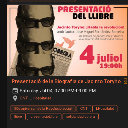
Presentació de la Biografia de Jacinto Toryho
Saturday, Jul 04, 07:00 PM-09:00 PM
CNT L'Hospitalet
90è aniversari de la Revolució social
CNT
LHospitalet
llibre
presentacióLlibre
solidaridad obrera