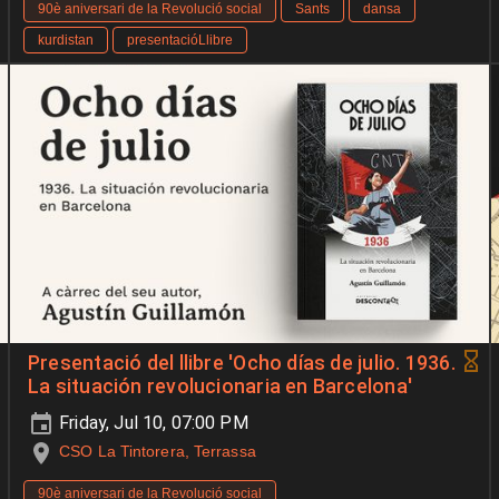
90è aniversari de la Revolució social
Sants
dansa
kurdistan
presentacióLlibre
Presentació del llibre 'Ocho días de julio. 1936.
La situación revolucionaria en Barcelona'
Friday, Jul 10, 07:00 PM
CSO La Tintorera, Terrassa
90è aniversari de la Revolució social