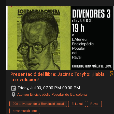
Presentació del llibre: Jacinto Toryho: ¡Habla
la revolución!
Friday, Jul 03, 07:00 PM-09:00 PM
Ateneu Enciclopèdic Popular de Barcelona
90è aniversari de la Revolució social
El Lokal
Raval
presentacióLlibre