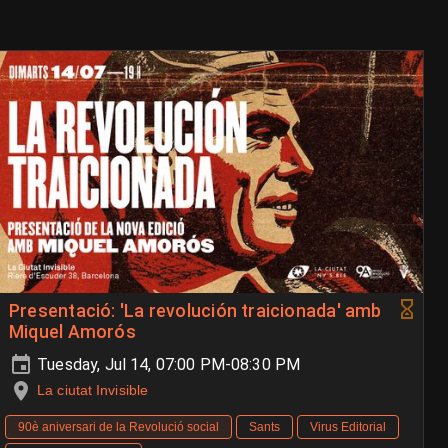
Presentació: 'La revolución traicionada' amb
Miquel Amorós
Tuesday, Jul 14, 07:00 PM-08:30 PM
La ciutat Invisible
90è aniversari de la Revolució social
Sants
Virus Editorial