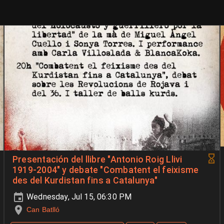
Presentación del llibre "Antonio Roig Llivi
1919-2004" y debate "Combatent el feixisme
des del Kurdistan fins a Catalunya"
Wednesday, Jul 15, 06:30 PM
Can Batlló