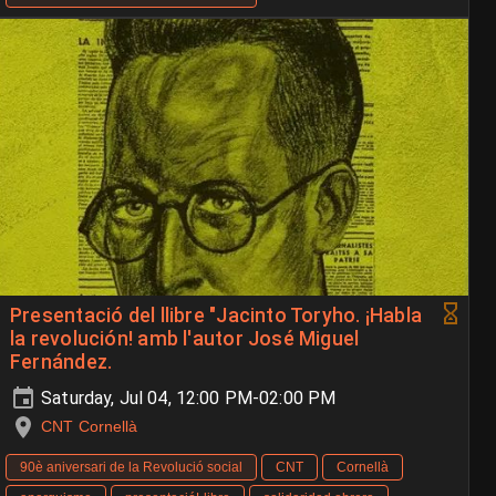
Presentació del llibre "Jacinto Toryho. ¡Habla
la revolución! amb l'autor José Miguel
Fernández.
Saturday, Jul 04, 12:00 PM-02:00 PM
CNT Cornellà
90è aniversari de la Revolució social
CNT
Cornellà