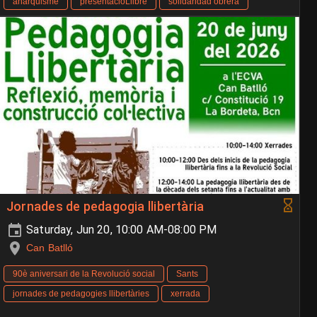
anarquisme
presentacióLlibre
solidaridad obrera
Jornades de pedagogia llibertària
Saturday, Jun 20, 10:00 AM-08:00 PM
Can Batlló
90è aniversari de la Revolució social
Sants
jornades de pedagogies llibertàries
xerrada