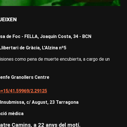
​
UEIXEN
 Rosa de Foc - FELLA, Joaquín Costa, 34 - BCN
Llibertari de Gràcia, L'Alzina nº5
prisiones como pena de muerte encubierta, a cargo de un
 Renfe Granollers Centre
15/41.59969/2.29125
a Insubmissa, c/ August, 23 Tarragona
nció mèdica
atre Camins, a 22 anys del motí.