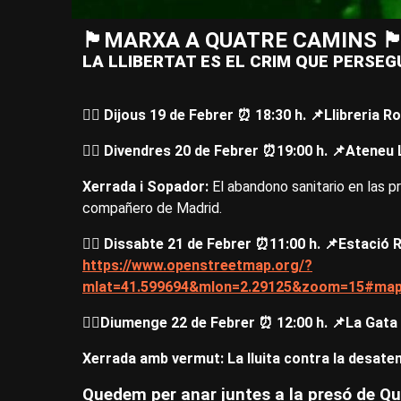
🏴​MARXA A QUATRE CAMINS 🏴
LA LLIBERTAT ES EL CRIM QUE PERSEG
❤️‍🔥 Dijous 19 de Febrer ⏰ 18:30 h. 📌Llibreria
❤️‍🔥​ Divendres 20 de Febrer ​⏰19:00 h. 📌​Ateneu 
Xerrada i Sopador:
El abandono sanitario en las 
compañero de Madrid.
❤️‍🔥 Dissabte 21 de Febrer ⏰11:00 h. 📌​Estació
https://www.openstreetmap.org/?
mlat=41.599694&mlon=2.29125&zoom=15#map=
❤️‍🔥​Diumenge 22 de Febrer ⏰ 12:00 h. 📌La Gat
Xerrada amb vermut: La lluita contra la desate
Quedem per anar juntes a la presó de Qu