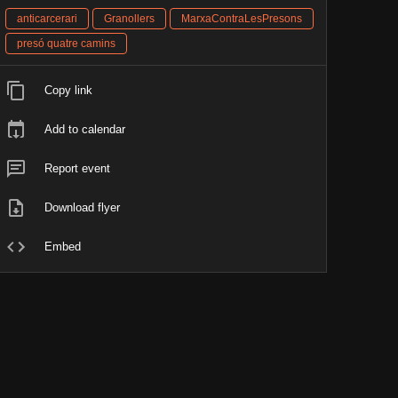
anticarcerari
Granollers
MarxaContraLesPresons
presó quatre camins
Copy link
Add to calendar
Report event
Download flyer
Embed