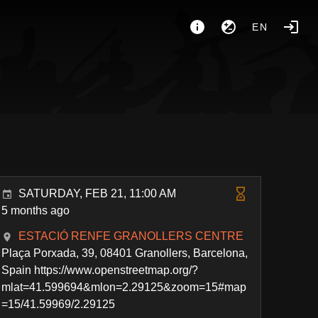
EN
SATURDAY, FEB 21, 11:00 AM
5 months ago
ESTACIÓ RENFE GRANOLLERS CENTRE
Plaça Porxada, 39, 08401 Granollers, Barcelona,
Spain https://www.openstreetmap.org/?
mlat=41.599694&mlon=2.29125&zoom=15#map
=15/41.59969/2.29125