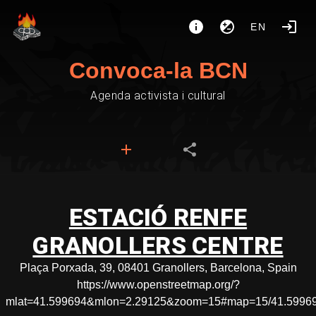
EN
Convoca-la BCN
Agenda activista i cultural
ESTACIÓ RENFE
GRANOLLERS CENTRE
Plaça Porxada, 39, 08401 Granollers, Barcelona, Spain
https://www.openstreetmap.org/?
mlat=41.599694&mlon=2.29125&zoom=15#map=15/41.59969